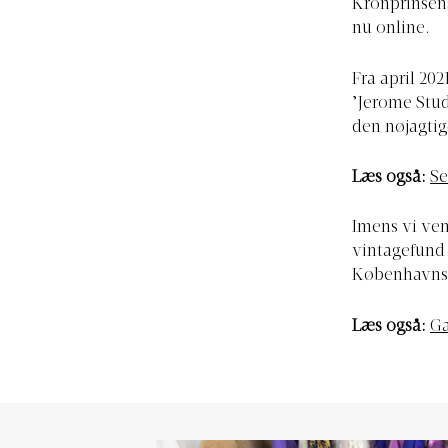
Kronprinsens
nu online.
Fra april 20
’Jerome Stud
den nøjagti
Læs også:
Se
Imens vi ve
vintagefund 
Københavns 
Læs også:
Ga