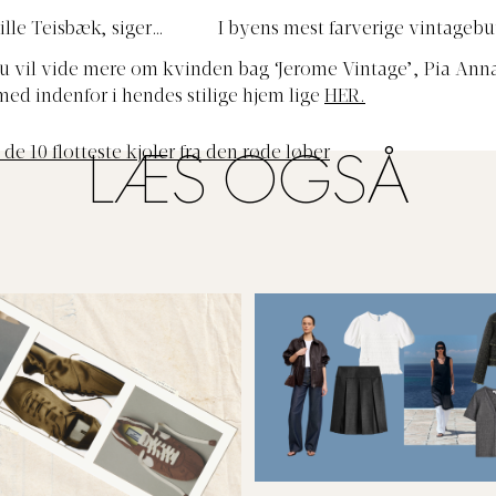
lle Teisbæk, siger
I byens mest farverige vintageb
fte hos en af
Fendi side om side med humoristisk 
du vil vide mere om kvinden bag ‘Jerome Vintage’, Pia Anna 
ed items fra fx Acne
 med indenfor i hendes stilige hjem lige
HER.
Studios, Ganni og The Row eller brandets eget lækre strikmærke.
Hvor:
Gl.
Hvor
de 24.
Instagram:
Instag
 de 10 flotteste kjoler fra den røde løber
LÆS OGSÅ