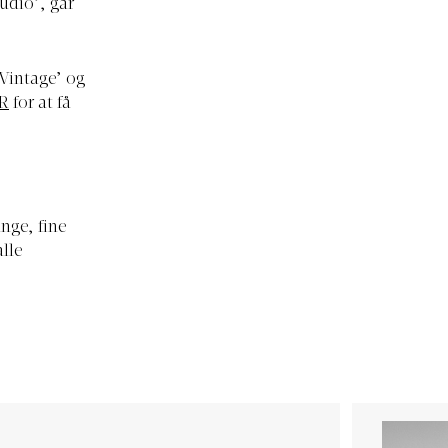
udio’, går
 Vintage’ og
R
for at få
nge, fine
alle