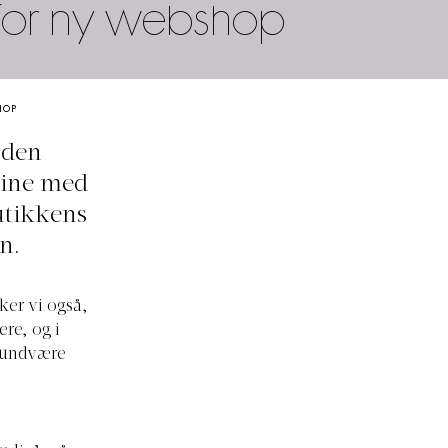
t for ny webshop
HOP
 den
line med
utikkens
n.
ker vi også,
re, og i
le undvære