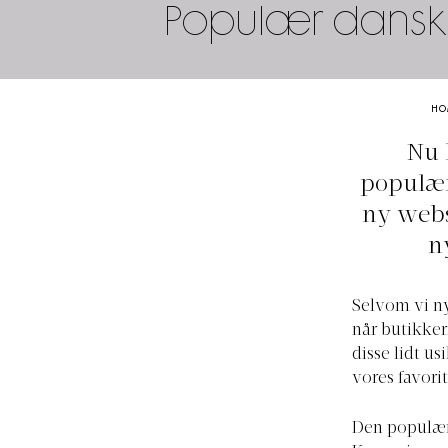
Populær dansk v
HO
Nu 
populær
ny webs
n
Selvom vi ny
når butikker
disse lidt us
vores favori
Den populære