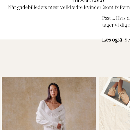
I BLAME LULU
Når gadebilledets mest velklædte kvinder (som fx Perni
rygtet) skifter ud i garderoben, afleverer de det o
Psst … Hvis 
secondhandkædens tre filialer. Gå på udkig efter pre-lov
tager vi dig
Kongevej 101, Rosenvængets Alle 8 og Store Regnega
Læs også:
Se
@iblamelulu