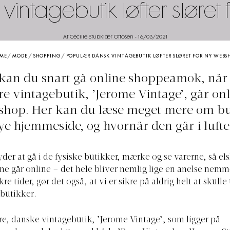
intagebutik løfter sløre
Af Cecilie Stubkjær Ottosen
-
16/03/2021
ME
/
MODE
/
SHOPPING
/
POPULÆR DANSK VINTAGEBUTIK LØFTER SLØRET FOR NY WEBS
kan du snart gå online shoppeamok, når
e vintagebutik, ’Jerome Vintage’, går on
hop. Her kan du læse meget mere om b
ye hjemmeside, og hvornår den går i lufte
der at gå i de fysiske butikker, mærke og se varerne, så els
ne går online – det hele bliver nemlig lige en anelse nemme
ikre tider, gør det også, at vi er sikre på aldrig helt at skul
tbutikker.
, danske vintagebutik, ’Jerome Vintage’, som ligger på