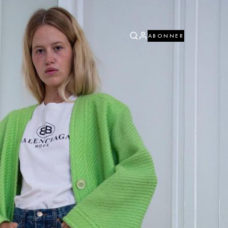
ABONNER
ABONNER