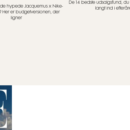
De 14 bedste udsalgsfund, d
t i de hypede Jacquemus x Nike-
langt ind i efterår
? Her er budgetversionen, der
ligner