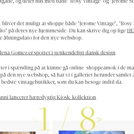
gade, og deler hus med både ’Rosy Vintage’ og ’Jerome St
21 bliver det muligt at shoppe både ’Jerome Vintage’, ’Rosy
io’ på deres nye hjemmeside. Du kan skrive dig op lige
HE
ge åbningsdato for den nye webshop.
lena Gomez er spottet i genkendeligt dansk design
nter i spænding på at kunne gå online-shoppeamok i de ma
på den nye webshop, så har vi i galleriet herunder samlet 
bedste vintagebutikker, som du kan besøge indtil da.
nni lancerer bæredygtig Kiosk-kollektion
1
/
8