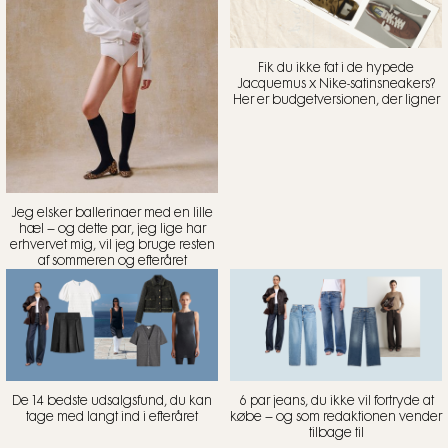
Fik du ikke fat i de hypede
Jacquemus x Nike-satinsneakers?
Her er budgetversionen, der ligner
Jeg elsker ballerinaer med en lille
hæl – og dette par, jeg lige har
erhvervet mig, vil jeg bruge resten
af sommeren og efteråret
De 14 bedste udsalgsfund, du kan
6 par jeans, du ikke vil fortryde at
tage med langt ind i efteråret
købe – og som redaktionen vender
tilbage til