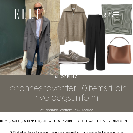
SHOPPING
Johannes favoritter: 10 items til din
hverdagsuniform
Af Johanne Brostrøm
-
25/01/2022
HOME
/
MODE
/
SHOPPING
/
JOHANNES FAVORITTER: 10 ITEMS TIL DIN HVERDAGSUNIFORM