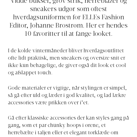
Vidde bukser, grov strik, herreblazer og
sneakers udgør som oftest
hverdagsuniformen for ELLEs Fashion
Editor, Johanne Brostrøm. Her er hendes
10 favoritter til at fange looket.
I de kolde vintermåneder bliver hverdagsoutfittet
ofte lidt praktisk, men sneakers og oversize snit er
ikke kun behagelige, de giver også dit look et cool
og afslappet touch.
Gode materialer er vigtige, når stylingen er simpel,
så gå efter uld og læder i god kvalitet, og lad lækre
accessories være prikken over i’et.
Gå efter klassiske accessories der kan styles gang på
gang, som et par chunky hoops i ørene, et
herrebælte i taljen eller et elegant tørklæde om