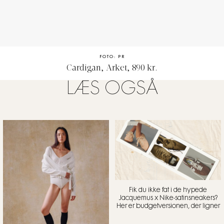
FOTO: PR
Cardigan, Arket, 890 kr.
LÆS OGSÅ
Fik du ikke fat i de hypede
Jacquemus x Nike-satinsneakers?
Her er budgetversionen, der ligner