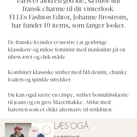
Paris er altid en god idé, så tilfør lidt
fransk charme til dit vinterlook.
ELLEs Fashion Editor, Johanne Brostrøm,
har fundet 10 items, som fanger looket.
De franske kvinder er mestre i at genbruge
klassikere og mikse feminint med maskulint på en
ubesværet og chik måde.
Kombinér klassiske striber med blå denim, chunky
loafers og spinkle smykker.
Du kan også sætte en crispy, stribet bomuldsskjorte
til jeans og en grov blazerfrakke. Afslut med
baretten som et chikt alternativ til strikhuen.
LÆS OGÅ