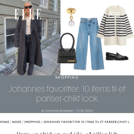
SHOPPING
Johannes favoritter: 10 items til et
pariser-chikt look
Af Johanne Brostrøm
-
17/01/2022
HOME
/
MODE
/
SHOPPING
/
JOHANNES FAVORITTER: 10 ITEMS TIL ET PARISER-CHIKT LOOK