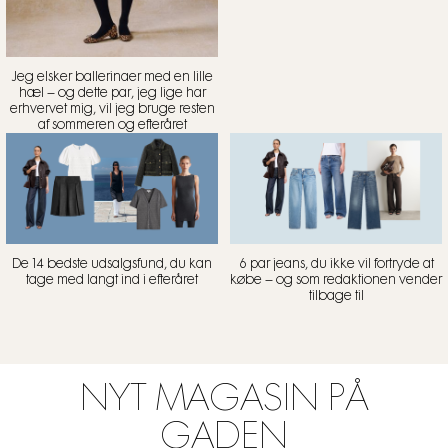
Jeg elsker ballerinaer med en lille
hæl – og dette par, jeg lige har
erhvervet mig, vil jeg bruge resten
af sommeren og efteråret
De 14 bedste udsalgsfund, du kan
6 par jeans, du ikke vil fortryde at
tage med langt ind i efteråret
købe – og som redaktionen vender
tilbage til
NYT MAGASIN PÅ
GADEN