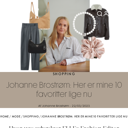
SHOPPING
Johanne Brostrøm: Her er mine 10
favoritter lige nu
Af Johanne Brostrøm
-
22/03/2023
HOME
/
MODE
/
SHOPPING
/
JOHANNE BROSTRØM: HER ER MINE 10 FAVORITTER LIGE NU