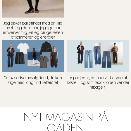
Jeg elsker ballerinaer med en lille
hæl – og dette par, jeg lige har
erhvervet mig, vil jeg bruge resten
af sommeren og efteråret
De 14 bedste udsalgsfund, du kan
6 par jeans, du ikke vil fortryde at
tage med langt ind i efteråret
købe – og som redaktionen vender
tilbage til
NYT MAGASIN PÅ
GADEN