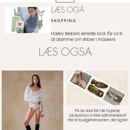
LÆS OGÅ
SHOPPING
Hailey Biebers seneste look får os til
at drømme om striber i massevis
LÆS OGSÅ
Fik du ikke fat i de hypede
Jacquemus x Nike-satinsneakers?
Her er budgetversionen, der ligner