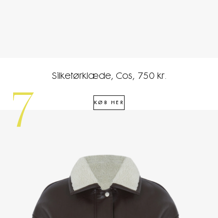
Silketørklæde, Cos, 750 kr.
7
KØB HER