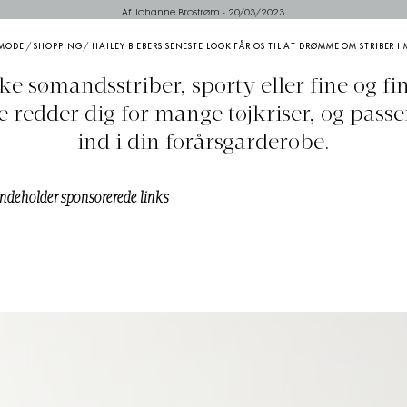
Af Johanne Brostrøm
-
20/03/2023
MODE
/
SHOPPING
/
HAILEY BIEBERS SENESTE LOOK FÅR OS TIL AT DRØMME OM STRIBER I 
ke sømandsstriber, sporty eller fine og fi
e redder dig for mange tøjkriser, og passe
ind i din forårsgarderobe.
indeholder sponsorerede links