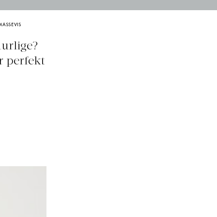
MASSEVIS
nurlige?
r perfekt