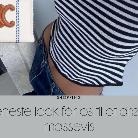
SHOPPING
neste look får os til at d
massevis