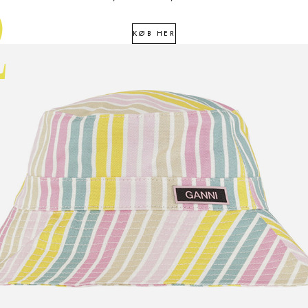
2
KØB HER