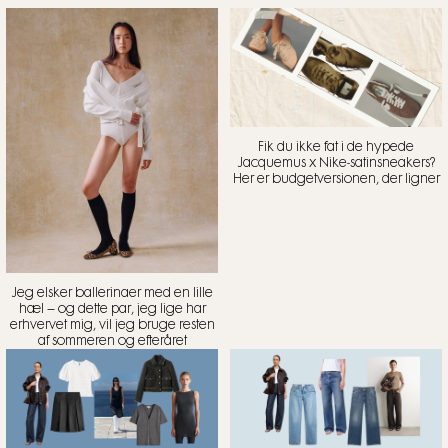
Fik du ikke fat i de hypede
Jacquemus x Nike-satinsneakers?
Her er budgetversionen, der ligner
Jeg elsker ballerinaer med en lille
hæl – og dette par, jeg lige har
erhvervet mig, vil jeg bruge resten
af sommeren og efteråret