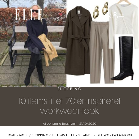
SHOPPING
10 items til et 70’er-inspireret
workwear-look
Af Johanne Brostrøm
-
21/10/2020
HOME
/
MODE
/
SHOPPING
/
10 ITEMS TIL ET 70’ER-INSPIRERET WORKWEAR-LOOK