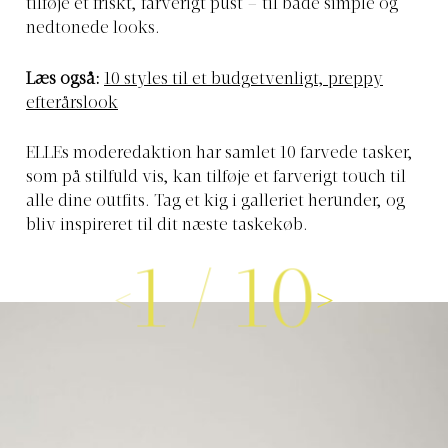
tilføje et friskt, farverigt pust – til både simple og
nedtonede looks.
Læs også:
10 styles til et budgetvenligt, preppy
efterårslook
ELLEs moderedaktion har samlet 10 farvede tasker,
som på stilfuld vis, kan tilføje et farverigt touch til
alle dine outfits. Tag et kig i galleriet herunder, og
bliv inspireret til dit næste taskekøb.
1
/
10