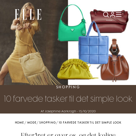
SHOPPING
10 farvede tasker til det simple look
Af Josephine Aarkrogh
-
15/10/2020
HOME
/
MODE
/
SHOPPING
/
10 FARVEDE TASKER TIL DET SIMPLE LOOK
Efteråret er over os, og det kølige