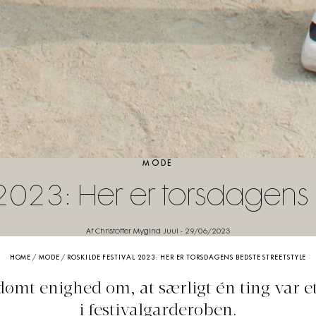
MODE
 2023: Her er torsdagens 
Af Christoffer Mygind Juul
-
29/06/2023
HOME
/
MODE
/
ROSKILDE FESTIVAL 2023: HER ER TORSDAGENS BEDSTE STREETSTYLE
dømt enighed om, at særligt én ting var et 
i festivalgarderoben.