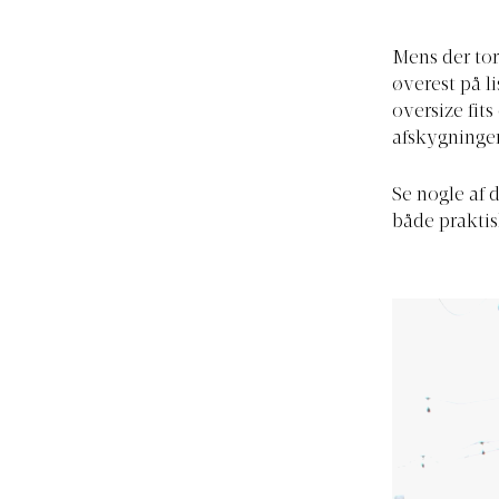
Mens der tor
øverest på l
oversize fits
afskygninger
Se nogle af 
både praktis