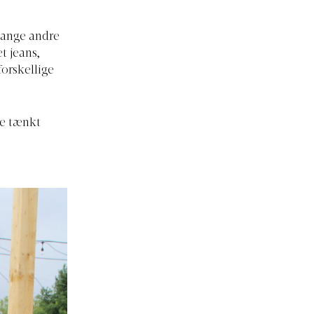
mange andre
t jeans,
forskellige
de tænkt