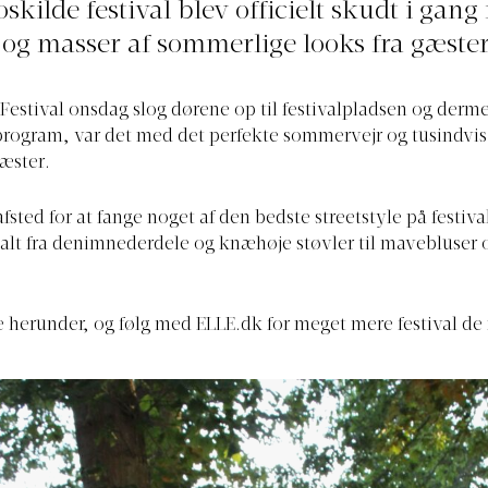
skilde festival blev officielt skudt i gan
 og masser af sommerlige looks fra gæste
Festival onsdag slog dørene op til festivalpladsen og derme
rogram, var det med det perfekte sommervejr og tusindvis
æster.
afsted for at fange noget af den bedste streetstyle på festiv
ig alt fra denimnederdele og knæhøje støvler til mavebluser o
e herunder, og følg med
ELLE.dk
for meget mere festival de