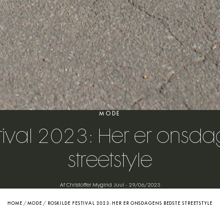
MODE
stival 2023: Her er onsd
streetstyle
Af Christoffer Mygind Juul
-
29/06/2023
HOME
/
MODE
/
ROSKILDE FESTIVAL 2023: HER ER ONSDAGENS BEDSTE STREETSTYLE