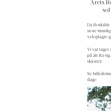
Årets Ro
sol
Da Roskilde 
store musikp
veloplagte g
Vi var taget 
på alt fra s
skjorter.
Se billedern
dage.