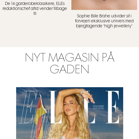
De 14 garderobeklassikere, ELLEs
redaktionschef altid vender tilbage
til
Sophie Bille Brahe udvider sit i
forvejen eksklusive univers med
bjergtagende ‘high jewellery’
NYT MAGASIN PÅ
GADEN