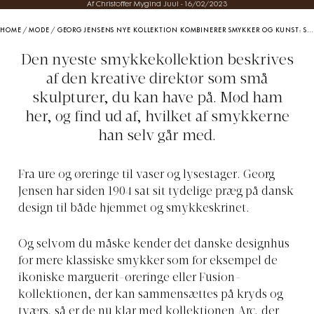
Af Christoffer Mygind Juul
-
16/02/2023
HOME
/
MODE
/
GEORG JENSENS NYE KOLLEKTION KOMBINERER SMYKKER OG KUNST: SE SKABERENS EGEN FAVORIT
Den nyeste smykkekollektion beskrives
af den kreative direktør som små
skulpturer, du kan have på. Mød ham
her, og find ud af, hvilket af smykkerne
han selv går med.
Fra ure og øreringe til vaser og lysestager. Georg
Jensen har siden 1904 sat sit tydelige præg på dansk
design til både hjemmet og smykkeskrinet.
Og selvom du måske kender det danske designhus
for mere klassiske smykker som for eksempel de
ikoniske marguerit-øreringe eller Fusion-
kollektionen, der kan sammensættes på kryds og
tværs, så er de nu klar med kollektionen Arc, der