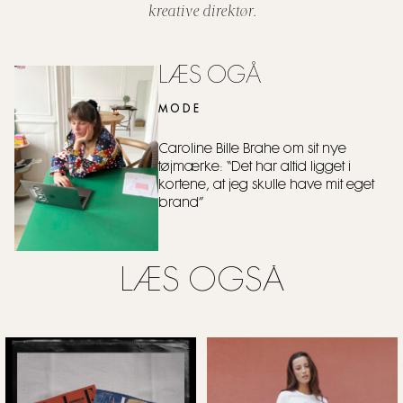
kreative direktør.
LÆS OGÅ
MODE
Caroline Bille Brahe om sit nye
tøjmærke: “Det har altid ligget i
kortene, at jeg skulle have mit eget
brand”
LÆS OGSÅ