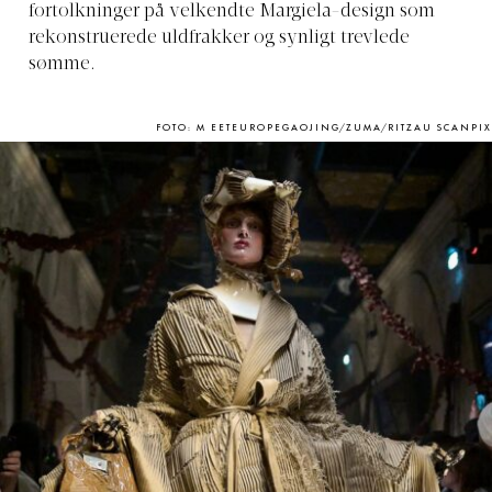
fortolkninger på velkendte Margiela-design som
rekonstruerede uldfrakker og synligt trevlede
sømme.
FOTO: M EETEUROPEGAOJING/ZUMA/RITZAU SCANPIX