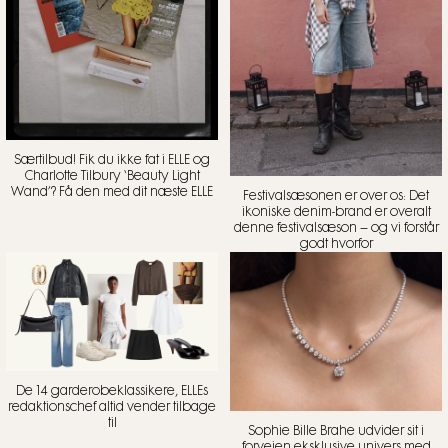
Særtilbud! Fik du ikke fat i ELLE og
Charlotte Tilbury ‘Beauty Light
Wand’? Få den med dit næste ELLE
Festivalsæsonen er over os: Det
ikoniske denim-brand er overalt
denne festivalsæson – og vi forstår
godt hvorfor
De 14 garderobeklassikere, ELLEs
redaktionschef altid vender tilbage
til
Sophie Bille Brahe udvider sit i
forvejen eksklusive univers med