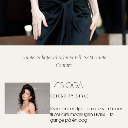
Hunter Schafer til Schiaparelli SS24 Haute
Couture.
LÆS OGÅ
CELEBRITY STYLE
Kylie Jenner stjal opmærksomheden
til couture-modeugen i Paris – to
gange på én dag