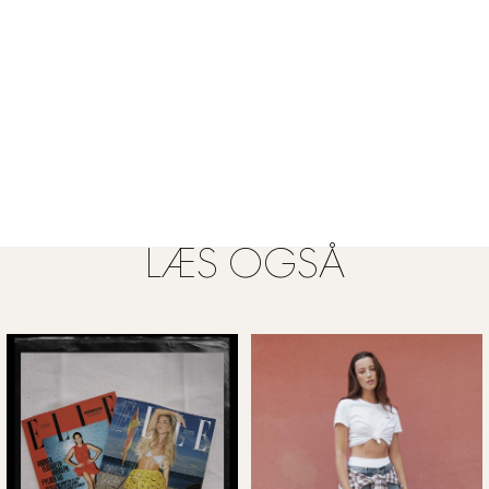
LÆS OGSÅ