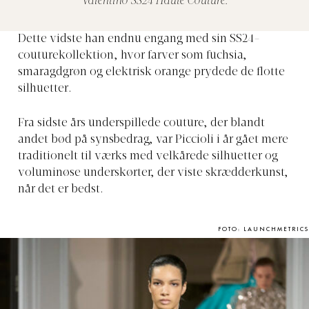
Valentino SS24 Haute Couture.
Dette vidste han endnu engang med sin SS24-
couturekollektion, hvor farver som fuchsia,
smaragdgrøn og elektrisk orange prydede de flotte
silhuetter.
Fra sidste års underspillede couture, der blandt
andet bød på synsbedrag, var Piccioli i år gået mere
traditionelt til værks med velkårede silhuetter og
voluminøse underskørter, der viste skrædderkunst,
når det er bedst.
FOTO: LAUNCHMETRICS