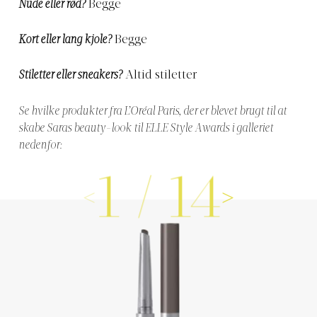
Nude eller rød?
Begge
Kort eller lang kjole?
Begge
Stiletter eller sneakers?
Altid stiletter
Se hvilke produkter fra L’Oréal Paris, der er blevet brugt til at
skabe Saras beauty-look til ELLE Style Awards i galleriet
nedenfor:
1
/
14