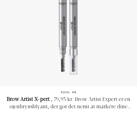
FOTO: PR
Brow Artist X-pert
, 79,95 kr.
Brow Artist Expert er en
øjenbrynsblyant, der gør det nemt at markére dine
øjenbryn, hvad enten du ønsker naturlige eller fyldige
bryn. Brow Artist Expert er en specialdesignet
letanvendelig øjenbrynsblyant med en triangelformet
spids i den ene ende og en børste i den anden. Perfekt til