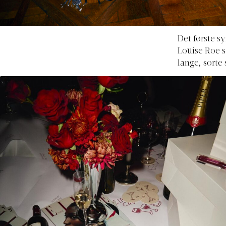
Det første s
Louise Roe 
lange, sorte