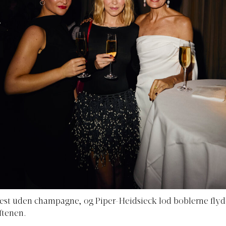
est uden champagne, og Piper-Heidsieck lod boblerne flyde
ftenen.