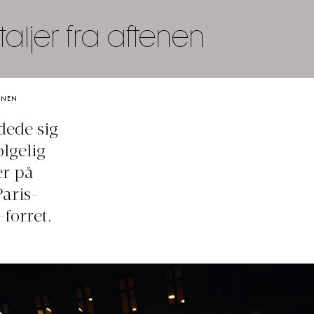
aljer fra aftenen
TENEN
dede sig
ølgelig
er på
Paris-
forret.