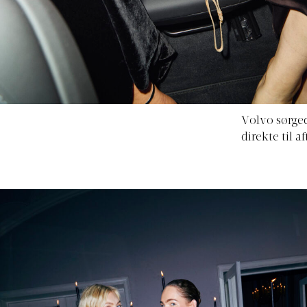
Volvo sørged
direkte til 