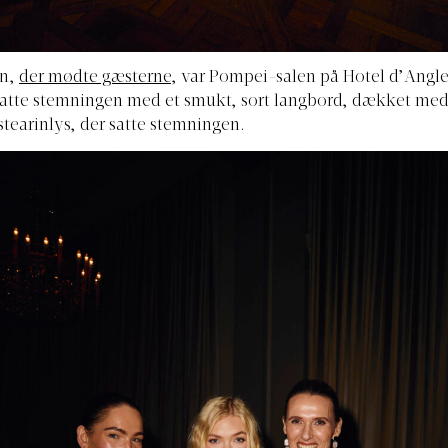
yn,
der mødte gæsterne
, var Pompei-salen på Hotel d’Angle
satte stemningen med et smukt, sort langbord, dækket med
 stearinlys, der satte stemningen.