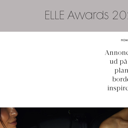
ELLE Awards 2025
HOM
Annonce
ud på 
plan
borde
inspir