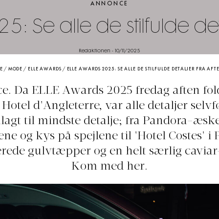
ANNONCE
: Se alle de stilfulde det
Redaktionen
-
10/11/2025
E
/
MODE
/
ELLE AWARDS
/
ELLE AWARDS 2025: SE ALLE DE STILFULDE DETALJER FRA AF
. Da ELLE Awards 2025 fredag aften fol
Hotel d'Angleterre, var alle detaljer selvf
lagt til mindste detalje; fra Pandora-æsk
ne og kys på spejlene til 'Hotel Costes' i 
erede gulvtæpper og en helt særlig caviar-
Kom med her.