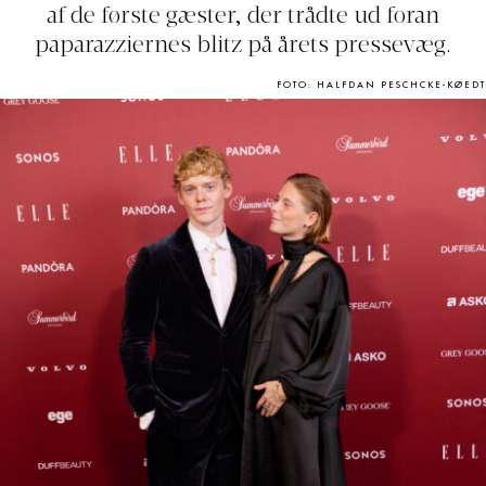
af de første gæster, der trådte ud foran
paparazziernes blitz på årets pressevæg.
FOTO: HALFDAN PESCHCKE-KØEDT