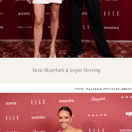
Mette Skjærbæk & Jesper Høvring
FOTO: HALFDAN PESCHCKE-KØEDT