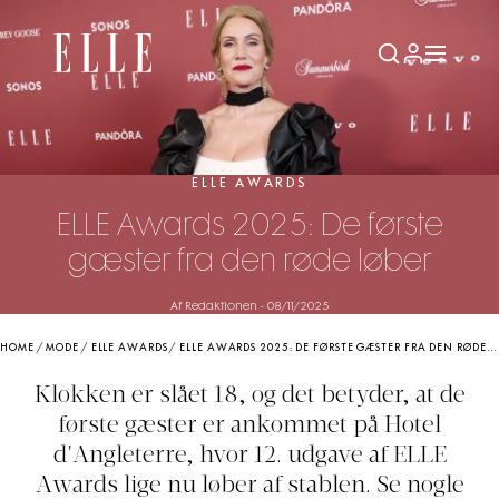
ELLE AWARDS
ELLE Awards 2025: De første
gæster fra den røde løber
Af Redaktionen
-
08/11/2025
HOME
/
MODE
/
ELLE AWARDS
/
ELLE AWARDS 2025: DE FØRSTE GÆSTER FRA DEN RØDE LØBER
Klokken er slået 18, og det betyder, at de
første gæster er ankommet på Hotel
d'Angleterre, hvor 12. udgave af ELLE
Awards lige nu løber af stablen. Se nogle