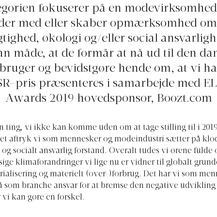
gorien fokuserer på en modevirksomhed
jder med eller skaber opmærksomhed om
ighed, økologi og/eller social ansvarlig
an måde, at de formår at nå ud til den da
ruger og bevidstgøre hende om, at vi har
SR-pris præsenteres i samarbejde med EL
Awards 2019 hovedsponsor,
Boozt.com
n ting, vi ikke kan komme uden om at tage stilling til i 2019
det aftryk vi som mennesker og modeindustri sætter på klo
og socialt ansvarlig forstand. Overalt tudes vi ørene fulde
 klimaforandringer vi lige nu er vidner til globalt grun
trialisering og materielt (over-)forbrug. Det har vi som men
å som branche ansvar for at bremse den negative udvikling 
 vi kan gøre en forskel.