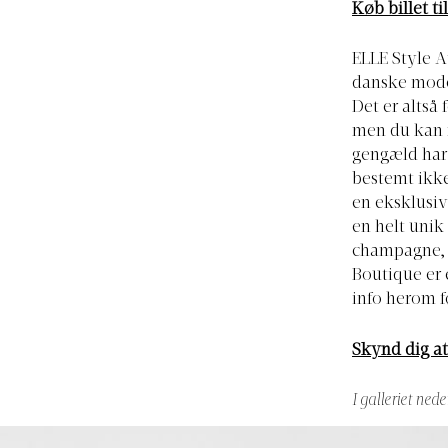
Køb billet t
ELLE Style A
danske mode
Det er altså 
men du kan n
gengæld har 
bestemt ikke
en eksklusi
en helt unik
champagne, 
Boutique er 
info herom f
Skynd dig at 
I galleriet ned