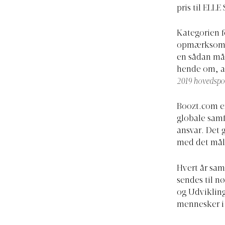
pris til ELLE
Kategorien 
opmærksomhe
en sådan måd
hende om, at
2019 hovedsp
Boozt.com
e
globale samf
ansvar. Det 
med det mål
Hvert år sam
sendes til n
og Udvikling
mennesker i k