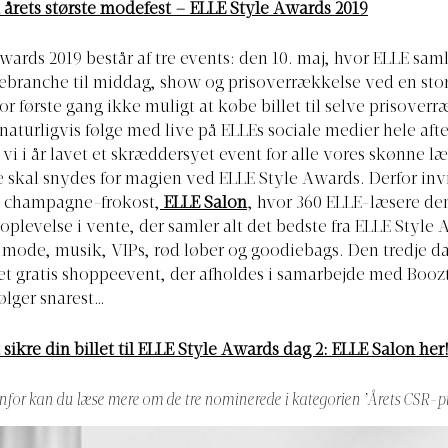
il årets største modefest – ELLE Style Awards 2019
wards 2019 består af tre events: den 10. maj, hvor ELLE sam
branche til middag, show og prisoverrækkelse ved en stor
for første gang ikke muligt at købe billet til selve prisover
aturligvis følge med live på ELLEs sociale medier hele afte
vi i år lavet et skræddersyet event for alle vores skønne læ
 skal snydes for magien ved ELLE Style Awards. Derfor invit
v champagne-frokost,
ELLE Salon
, hvor 360 ELLE-læsere den
 oplevelse i vente, der samler alt det bedste fra ELLE Styl
mode, musik, VIPs, rød løber og goodiebags. Den tredje d
et gratis shoppeevent, der afholdes i samarbejde med
Booz
ølger snarest…
sikre din billet til ELLE Style Awards dag 2: ELLE Salon her
enfor kan du læse mere om de tre nominerede i kategorien ’Årets CSR-pr