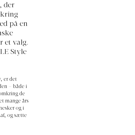
, der
kring
hed på en
nske
 et valg.
LE Style
, er det
den – både i
 omkring de
det mange års
nesker og i
af, og sætte