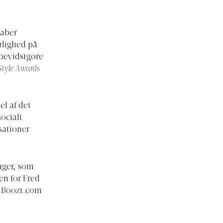
kaber
rlighed på
 bevidstgøre
Style Awards
l af det
ocialt
sationer
lager, som
en for Fred
r
Boozt.com