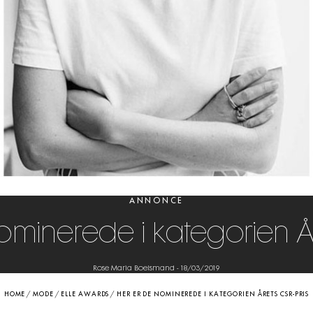
ANNONCE
ominerede i kategorien År
Rose Maria Boelsmand
-
18/03/2019
HOME
/
MODE
/
ELLE AWARDS
/
HER ER DE NOMINEREDE I KATEGORIEN ÅRETS CSR-PRIS