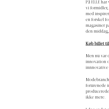
På ELLE har 
vi formidler,
med inspirer
en forskel f
magasiner på
den middag, 
Køb billet t
Men nu var d
innovation o
innnovative 
Modebranche
forurenede i
producerede 
ikke mere.