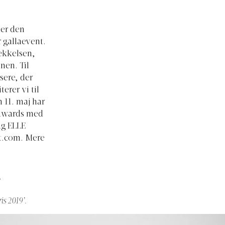
ler den
 gallaevent.
rækkelsen,
nen. Til
sere, der
erer vi til
 11. maj har
e Awards med
ag ELLE
t.com
. Mere
!
is 2019’.