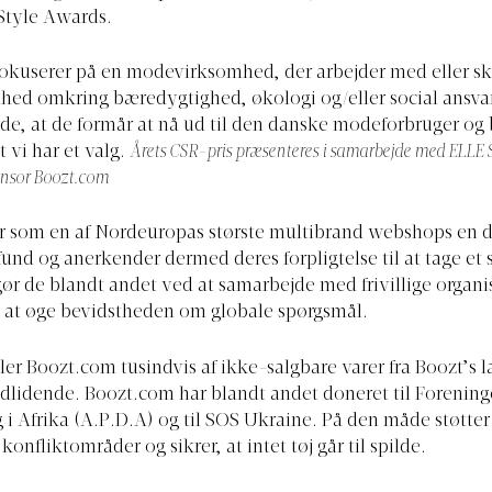
 Style Awards.
fokuserer på en modevirksomhed, der arbejder med eller s
d omkring bæredygtighed, økologi og/eller social ansva
e, at de formår at nå ud til den danske modeforbruger og
 vi har et valg.
Årets CSR-pris præsenteres i samarbejde med ELLE 
onsor
Boozt.com
r som en af Nordeuropas største multibrand webshops en de
und og anerkender dermed deres forpligtelse til at tage et s
gør de blandt andet ved at samarbejde med frivillige organi
 at øge bevidstheden om globale spørgsmål.
ler
Boozt.com
tusindvis af ikke-salgbare varer fra Boozt’s 
ødlidende.
Boozt.com
har blandt andet doneret til Forening
 i Afrika (A.P.D.A) og til SOS Ukraine. På den måde støtte
onfliktområder og sikrer, at intet tøj går til spilde.