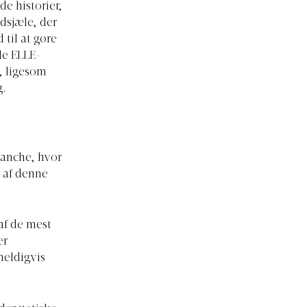
de historier,
ldsjæle, der
til at gøre
le ELLE-
, ligesom
g.
ranche, hvor
 af denne
af de mest
er
heldigvis