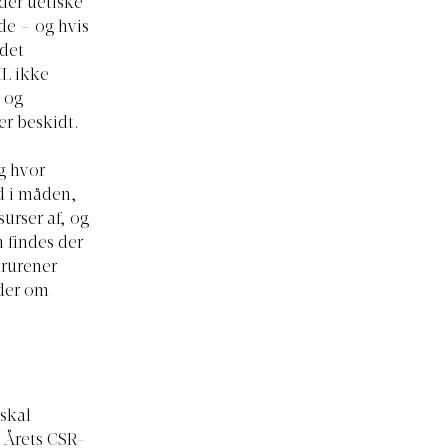
der uetiske
de – og hvis
 det
IL ikke
, og
er beskidt.
g hvor
d i måden,
urser af, og
 findes der
orurener
nder om
skal
r Årets CSR-