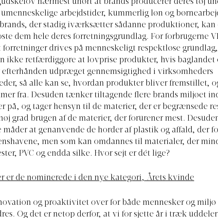
 gudskelov nærmest uhørt at brands producerer deres tøj un
 umenneskelige arbejdstider, kummerlig løn og børnearbej
 brands, der stadig iværksætter sådanne produktioner, kan
oste dem hele deres forretningsgrundlag. For forbrugerne V
t forretninger drives på menneskeligt respektløse grundlag
 ikke retfærdiggøre at lovprise produkter, hvis baglandet 
er efterhånden udpræget gennemsigtighed i virksomheders
der, så alle kan se, hvordan produkter bliver fremstillet, o
er fra. Desuden tænker tiltagende flere brands miljøet in
r på, og tager hensyn til de materier, der er begrænsede res
høj grad brugen af de materier, der forurener mest. Desuden
 måder at genanvende de horder af plastik og affald, der f
denshavene, men som kan omdannes til materialer, der mi
ster, PVC og endda silke. Hvor sejt er dét lige?
r er de nominerede i den nye kategori, Årets kvinde
novation og proaktivitet over for både mennesker og miljø 
es. Og det er netop derfor, at vi for sjette år i træk uddele