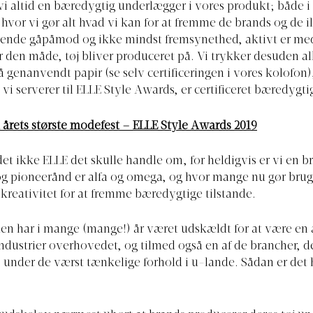
vi altid en bæredygtig underlægger i vores produkt; både i 
 hvor vi gør alt hvad vi kan for at fremme de brands og de i
ende gåpåmod og ikke mindst fremsynethed, aktivt er med 
or den måde, tøj bliver produceret på. Vi trykker desuden al
 genanvendt papir (se selv certificeringen i vores kolofon)
vi serverer til ELLE Style Awards, er certificeret bæredygti
il årets største modefest – ELLE Style Awards 2019
et ikke ELLE det skulle handle om, for heldigvis er vi en b
g pioneerånd er alfa og omega, og hvor mange nu gør brug
kreativitet for at fremme bæredygtige tilstande.
n har i mange (mange!) år været udskældt for at være en 
ndustrier overhovedet, og tilmed også en af de brancher, d
under de værst tænkelige forhold i u-lande. Sådan er det 