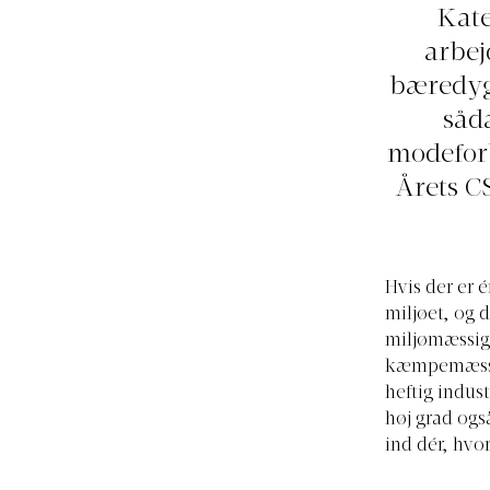
Kate
arbe
bæredygt
såd
modeforb
Årets C
Hvis der er é
miljøet, og 
miljømæssig 
kæmpemæssige
heftig indus
høj grad ogs
ind dér, hvor