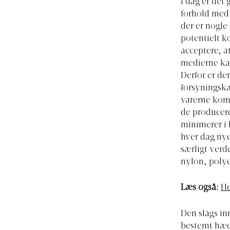
I dag er det
forhold med
der er nogle
potentielt k
acceptere, a
medierne kan
Derfor er d
forsyningskæ
varerne komm
de producere
minimerer i 
hver dag nye
særligt ver
nylon, polye
Læs også:
He
Den slags in
bestemt hædr