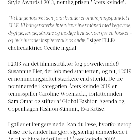
Style Awards i 2013, nemlig prisen ’Årets kvinde’.
”Vi har genoplivet den fordi kvinder er omdrejningspunktet i
ELLE. Vi bringer stærke interviews hver måned med begavede,
dygtige, ærlige, sårbare og modige kvinder, der gør en forskel –
og hvis historier inspirerer alle os andre,”
siger ELLEs
chefredaktrice Cecilie Ingdal.
I 2013 var det filminstruktør (og powerkvinde!)
Susannne Bier, der løb med statuetten, og nu, i 2019
er nomineringsfeltet stærkere end stærkt. De tre
nominerede i kategorien Årets kvinde 2019 er
tennisspiller Caroline Wozniacki, forfatterinden
Sara Omar og stifter af Global Fashion Agenda og
Copenhagen Fashion Summit, Eva Kruse.
I galleriet længere nede, kan du læse, hvorfor netop
disse tre kvinder har gjort sig særligt udmærkede i