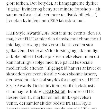
gjort førhen. Det betyder, at kampagnerne dyrker
’rigtige’ kvinder og benytter mindre fotoshop – alt
sammen for at skabe et mere realistisk billede af,
hvordan kvinden anno 2019 faktisk ser ud.
ELLE Style Awards 2019 består af tre events: den 10.
maj, hvor ELLE samler den danske modebranche til
middag, show og prisoverrækkelse ved en stor
gallaevent. Det er altså for første gang ikke muligt
at købe billet til selve prisoverrækkelsen, men du
kan naturligvis følge med live på ELLEs sociale
medier hele aftenen. Til gengæld har vi i år lavet et
skræddersyet event for alle vores skønne læsere,
der bestemt ikke skal snydes for magien ved ELLE
Style Awards. Derfor inviterer vi til en eksklusiv
champagne-frokost,
ELLE Salon
, hvor 360 ELLE-
læsere den 11. maj har en helt unik oplevelse i
vente, der samler alt det bedste fra ELLE Style