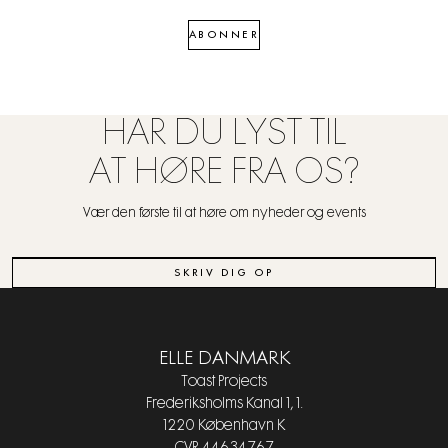
ABONNER
HAR DU LYST TIL
AT HØRE FRA OS?
Vær den første til at høre om nyheder og events
SKRIV DIG OP
ELLE DANMARK
Toast Projects
Frederiksholms Kanal 1, 1.
1220 København K
CVR 44634767