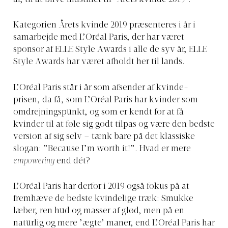
år, til at blive indstillet til ’Årets kvinde 2019’.
Kategorien Årets kvinde 2019 præsenteres i år i
samarbejde med L’Oréal Paris, der har været
sponsor af ELLE Style Awards i alle de syv år, ELLE
Style Awards har været afholdt her til lands.
L’Oréal Paris står i år som afsender af kvinde-
prisen, da få, som L’Oréal Paris har kvinder som
omdrejningspunkt, og som er kendt for at få
kvinder til at føle sig godt tilpas og være den bedste
version af sig selv – tænk bare på det klassiske
slogan: ”Because I’m worth it!”. Hvad er mere
empowering
end dét?
L’Oréal Paris har derfor i 2019 også fokus på at
fremhæve de bedste kvindelige træk: Smukke
læber, ren hud og masser af glød, men på en
naturlig og mere ’ægte’ maner, end L’Oréal Paris har