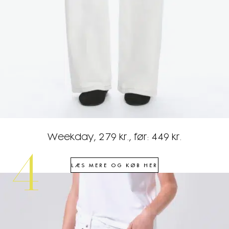
Weekday, 279 kr., før: 449 kr.
4
LÆS MERE OG KØB HER