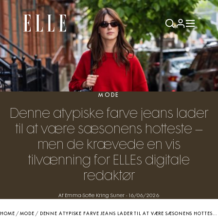
MODE
Denne atypiske farve jeans lader
til at være sæsonens hotteste –
men de krævede en vis
tilvænning for ELLEs digitale
redaktør
Af Emma-Sofie Kring Suner
-
16/06/2026
HOME
/
MODE
/
DENNE ATYPISKE FARVE JEANS LADER TIL AT VÆRE SÆSONENS HOTTESTE – MEN DE KRÆVEDE EN VIS TILVÆNNING FOR ELLES DIGITALE REDAKTØR