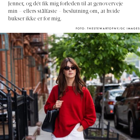
Jenner, og dét fik mig forleden til at genoverveje
min – ellers stålfaste – beslutning om, at hvide
bukser ikke er for mig.
FOTO: THESTEWARTOFNY/GC IMAGES