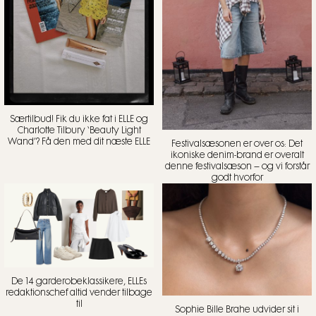
Særtilbud! Fik du ikke fat i ELLE og
Charlotte Tilbury ‘Beauty Light
Wand’? Få den med dit næste ELLE
Festivalsæsonen er over os: Det
ikoniske denim-brand er overalt
denne festivalsæson – og vi forstår
godt hvorfor
De 14 garderobeklassikere, ELLEs
redaktionschef altid vender tilbage
til
Sophie Bille Brahe udvider sit i