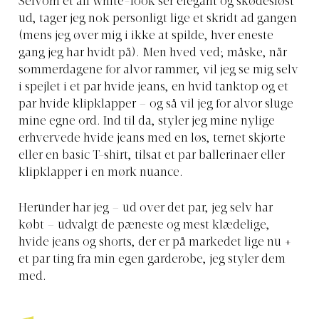
Selvom et all white-look ser elegant og skødesløst
ud, tager jeg nok personligt lige et skridt ad gangen
(mens jeg øver mig i ikke at spilde, hver eneste
gang jeg har hvidt på). Men hved ved; måske, når
sommerdagene for alvor rammer, vil jeg se mig selv
i spejlet i et par hvide jeans, en hvid tanktop og et
par hvide klipklapper – og så vil jeg for alvor sluge
mine egne ord. Ind til da, styler jeg mine nylige
erhvervede hvide jeans med en løs, ternet skjorte
eller en basic T-shirt, tilsat et par ballerinaer eller
klipklapper i en mørk nuance.
Herunder har jeg – ud over det par, jeg selv har
købt – udvalgt de pæneste og mest klædelige,
hvide jeans og shorts, der er på markedet lige nu +
et par ting fra min egen garderobe, jeg styler dem
med.