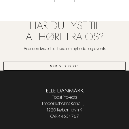
HAR DU LYST TIL
AT HØRE FRA OS?
Vær den første til at høre om nyheder og events
SKRIV DIG OP
ELLE DANMARK
Toast Projects
Frederiksholms Kanal 1, 1.
1220 København K
CVR 44634767