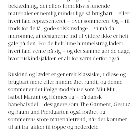
beklædning, det ellers forholdsvis lunende
materialer er nemlig mindst lige så brugbart – eller i
hvert fald repræsenteret – over sommeren. Og – til
trods for de få, gode solskinsdage – vi må da
indrømme, at designerne ind til videre ikke er helt
gale på den. For de helt lune himmelstrøg lader i
hvert fald vente på sig – og det samme gør de dage,
hvor ruskindsjakken er alt for varm derfor også.
Ruskind og læder er generelt klassiske, tidløse og
brugbart mere eller mindre året rundt, og denne
sommer er det ifølge modehuse som Miu Miu,
Isabel Marant og Hèrmes og – på dansk
banehalvdel – designere som The Garment, Gestuz
og Baum und Pferdgarten også foråret og
sommerens store materialetrend, når det kommer
til alt fra jakker til toppe og nederdele.