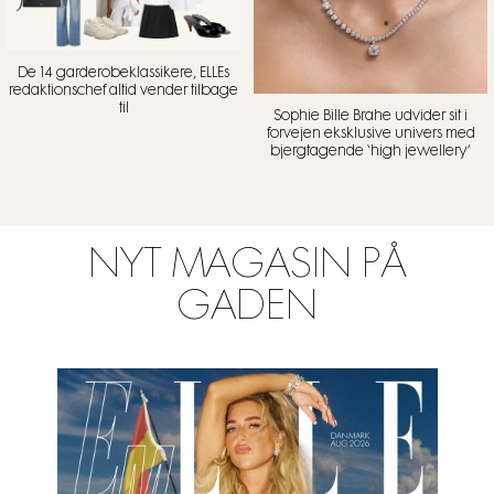
De 14 garderobeklassikere, ELLEs
redaktionschef altid vender tilbage
til
Sophie Bille Brahe udvider sit i
forvejen eksklusive univers med
bjergtagende ‘high jewellery’
NYT MAGASIN PÅ
GADEN