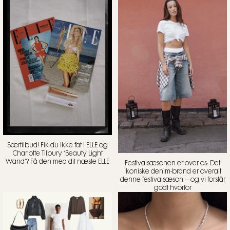
Særtilbud! Fik du ikke fat i ELLE og
Charlotte Tilbury ‘Beauty Light
Wand’? Få den med dit næste ELLE
Festivalsæsonen er over os: Det
ikoniske denim-brand er overalt
denne festivalsæson – og vi forstår
godt hvorfor