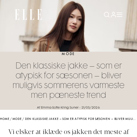
MODE
Den klassiske jakke – som er
atypisk for sæsonen – bliver
muligvis sommerens varmeste
men pæneste trend
Af Emma-Sofie Kring Suner
-
21/05/2026
HOME
/
MODE
/
DEN KLASSISKE JAKKE – SOM ER ATYPISK FOR SÆSONEN – BLIVER MULIGVIS SOMMERENS VARMESTE MEN PÆNESTE TREND
Vi elsker at iklæde os jakken det meste af