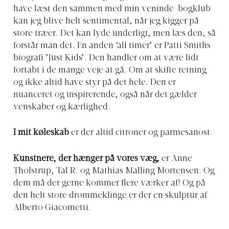
have læst den sammen med min veninde-bogklub
kan jeg blive helt sentimental, når jeg kigger på
store træer. Det kan lyde underligt, men læs den, så
forstår man det. En anden ‘all timer’ er Patti Smiths
biografi ’Just Kids’. Den handler om at være lidt
fortabt i de mange veje at gå. Om at skifte retning
og ikke altid have styr på det hele. Den er
nuanceret og inspirerende, også når det gælder
venskaber og kærlighed.
I mit køleskab
er der altid citroner og parmesanost.
Kunstnere, der hænger på vores væg,
er Anne
Tholstrup, Tal R. og Mathias Malling Mortensen. Og
dem må der gerne kommer flere værker af! Og på
den helt store drømmeklinge er der en skulptur af
Alberto Giacometti.