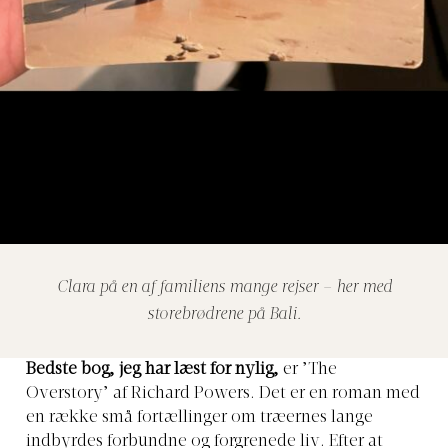
Clara på en af familiens mange rejser – her med
storebrødrene på Bali.
Bedste bog, jeg har læst for nylig,
er ’The
Overstory’ af Richard Powers. Det er en roman med
en række små fortællinger om træernes lange
indbyrdes forbundne og forgrenede liv. Efter at