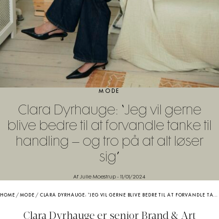
MODE
Clara Dyrhauge: “Jeg vil gerne
blive bedre til at forvandle tanke til
handling – og tro på at alt løser
sig”
Af Julie Moestrup
-
11/01/2024
HOME
/
MODE
/
CLARA DYRHAUGE: “JEG VIL GERNE BLIVE BEDRE TIL AT FORVANDLE TANKE TIL HANDLING – OG TRO PÅ AT ALT LØSER SIG”
Clara Dyrhauge er senior Brand & Art