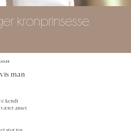
r kronprinsesse
KJOLER
hvis man
ive kendt
 været anset
t stor ros