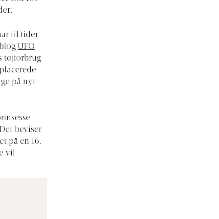
der.
r til tider
eblog
UFO
 tøjforbrug
 placerede
enge på nyt
prinsesse
 Det beviser
et på en 16.
e vil