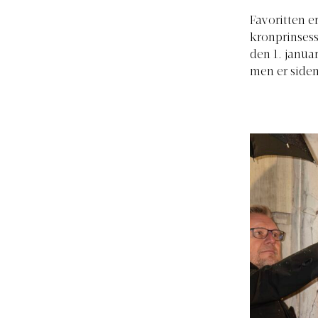
Favoritten e
kronprinsess
den 1. janua
men er siden