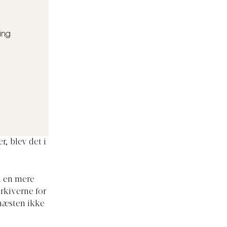
ning
r, blev det i
m en mere
arkiverne for
 næsten ikke