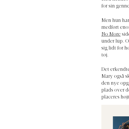
for sin genn
Men hun har o
medført eno
No More
sid
under lup. O
sig lidt for 
tøj.
Det erkendte
Mary også sk
den nye opgø
plads over d
placeres højt