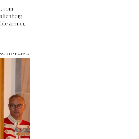
7, som
malienborg
idde ærmer,
TO: ALLER MEDIA