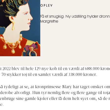
OPLEV
Få et smugkig: Ny udstilling hylder dron
Margrethe
i 2022 blev til hele 129 nye køb til en værdi af 688.000 krone
’ 70 stykker tøj til en samlet værdi af 338.000 kroner.
så tydeligt at se, at kronprinsesse Mary har taget ønsket o
derobe alvorligt. Hun tyr nemlig flere og flere gange til tøj
genbruge sine gamle kjoler eller få dem helt syet om, så de
de.