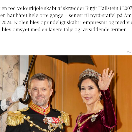
r en rød velourkjole skabt af skrædder Birgit Hallstein i 200
en har båret hele otte gange – senest til nytårstaffel på A
r 2024. Kjolen blev oprindeligt skabt i empiresnit og med v
 blev omsyet med en lavere talje og tætsiddende ærmer.
FO