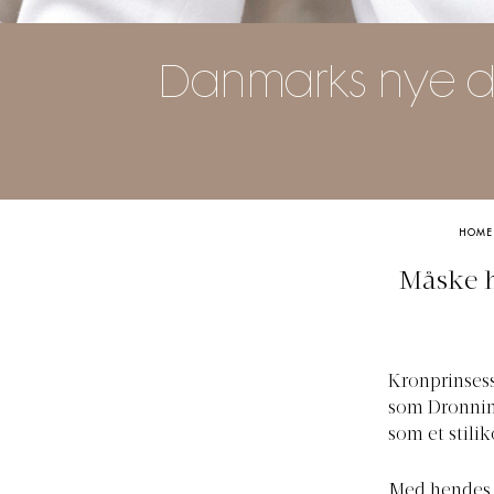
Danmarks nye d
HOME
Måske h
Kronprinsess
som Dronnin
som et stili
Med hendes o