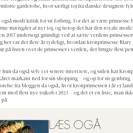
emførte garderobe, hvor særligt tøj fra danske designere fyl
gså mødt kritik for sit forbrug. For det at være prinsesse ha
rme mængder af nyt tøj, og netop det har den royale mod
en 2017 undersøgt grundigt ved at sætte verdens prinsessers
g her var det flere år tydeligt, hvordan kronprinsesse Mary
højt på listen over de prinsesser i verden, der brugte flest p
 hun da også selv i et senere interview, og siden har Kron
året markant ned for sin shopping – og op for sit genbrug.
relse fra bloggen da også, hvor kronprinsessen i år er land
em med flest nye tøjkøb i 2023 – og det er en liste, man ikk
 på.
LÆS OGÅ