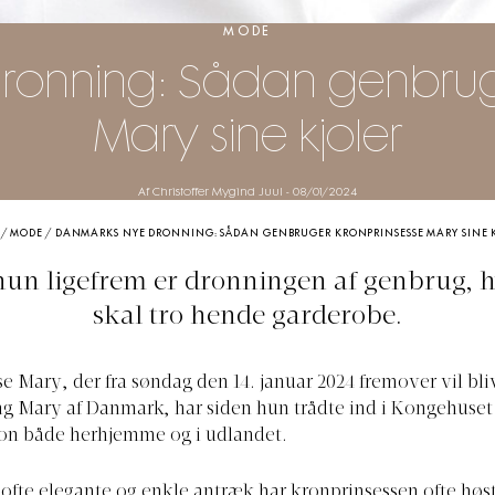
MODE
ronning: Sådan genbruge
Mary sine kjoler
Af Christoffer Mygind Juul
-
08/01/2024
/
MODE
/
DANMARKS NYE DRONNING: SÅDAN GENBRUGER KRONPRINSESSE MARY SINE 
un ligefrem er dronningen af genbrug, 
skal tro hende garderobe.
e Mary, der fra søndag den 14. januar 2024 fremover vil bl
g Mary af Danmark, har siden hun trådte ind i Kongehuset
kon både herhjemme og i udlandet.
fte elegante og enkle antræk har kronprinsessen ofte høste