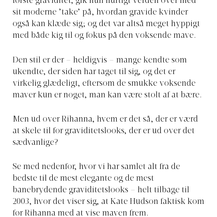
første graviditet, gik hun hurtigt verden over med
sit moderne ’take’ på, hvordan gravide kvinder
også kan klæde sig; og det var altså meget hyppigt
med både kig til og fokus på den voksende mave.
Den stil er der – heldigvis – mange kendte som
ukendte, der siden har taget til sig, og det er
virkelig glædeligt, eftersom de smukke voksende
maver kun er noget, man kan være stolt af at bære.
Men ud over Rihanna, hvem er det så, der er værd
at skele til for graviditetslooks, der er ud over det
sædvanlige?
Se med nedenfor, hvor vi har samlet alt fra de
bedste til de mest elegante og de mest
banebrydende graviditetslooks – helt tilbage til
2003, hvor det viser sig, at Kate Hudson faktisk kom
før Rihanna med at vise maven frem.