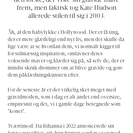
den første, der viste sin gravide mave
frem, men faktisk tog Kate Hudson
allerede stilen til sig i 2003.
Åh, al den babylykke i Hollywood. Der er få ting,
der er mere glædeligt end nyt liv, men det skulle da
lige være at se hvordan dem, vi normalt kigger til
for stilmæssig inspiration, omfavner deres
voksende maver og klæder sig på, så selv de, der er
mindst skruk drømmer om at blive gravide og gøre
dem påklædningskunsten efter.
For de seneste år er der virkelig sket meget med
gravidmoden, som i dag er alt andet end oversize,
empiresnit og det, vi i gamle dage betegnede som
’konet’.
Tværtimod. Da Rihanna i 2022 annoncerede sin