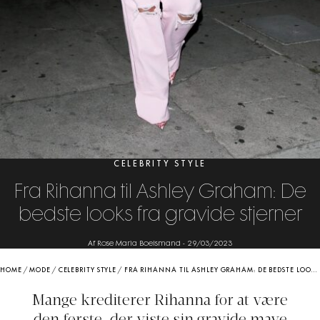
CELEBRITY STYLE
Fra Rihanna til Ashley Graham: De
bedste looks fra gravide stjerner
Af Rose Maria Boelsmand
-
29/03/2023
HOME
/
MODE
/
CELEBRITY STYLE
/
FRA RIHANNA TIL ASHLEY GRAHAM: DE BEDSTE LOOKS FRA GRAVIDE STJERNER
Mange krediterer Rihanna for at være