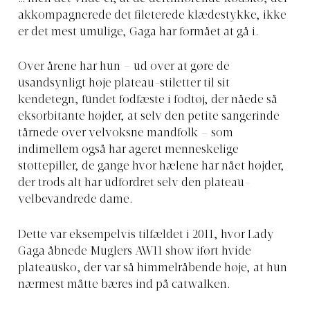
akkompagnerede det fileterede klædestykke, ikke
er det mest umulige, Gaga har formået at gå i.
Over årene har hun – ud over at gøre de
usandsynligt høje plateau-stiletter til sit
kendetegn, fundet fodfæste i fodtøj, der nåede så
eksorbitante højder, at selv den petite sangerinde
tårnede over velvoksne mandfolk – som
indimellem også har ageret menneskelige
støttepiller, de gange hvor hælene har nået højder,
der trods alt har udfordret selv den plateau-
velbevandrede dame.
Dette var eksempelvis tilfældet i 2011, hvor Lady
Gaga åbnede Muglers AW11 show iført hvide
plateausko, der var så himmelråbende høje, at hun
nærmest måtte bæres ind på catwalken.