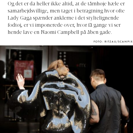
Og det er da heller ikke altid, at de tårnhøje hæle er
samarbejdsvillige, men taget i betragtning hvor ofte
Lady Gaga spænder anklerne i det styltelignende
fodtøj, er vi imponerede over, hvor få gange vi ser
hende lave en Naomi Campbell på åben gade.
FOTO: RITZAU/SCANPIX