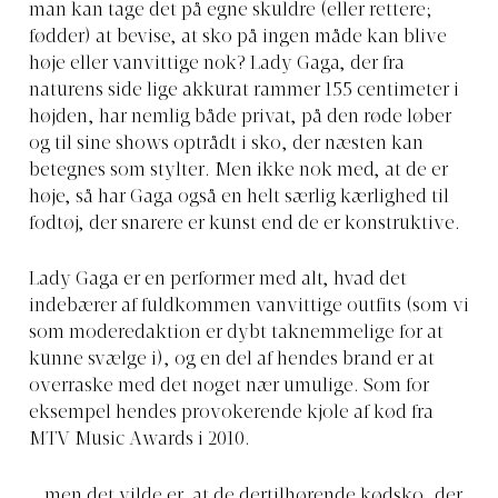
man kan tage det på egne skuldre (eller rettere;
fødder) at bevise, at sko på ingen måde kan blive
høje eller vanvittige nok? Lady Gaga, der fra
naturens side lige akkurat rammer 155 centimeter i
højden, har nemlig både privat, på den røde løber
og til sine shows optrådt i sko, der næsten kan
betegnes som stylter. Men ikke nok med, at de er
høje, så har Gaga også en helt særlig kærlighed til
fodtøj, der snarere er kunst end de er konstruktive.
Lady Gaga er en performer med alt, hvad det
indebærer af fuldkommen vanvittige outfits (som vi
som moderedaktion er dybt taknemmelige for at
kunne svælge i), og en del af hendes brand er at
overraske med det noget nær umulige. Som for
eksempel hendes provokerende kjole af kød fra
MTV Music Awards i 2010.
… men det vilde er, at de dertilhørende kødsko, der