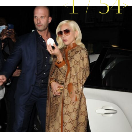
1
/
54