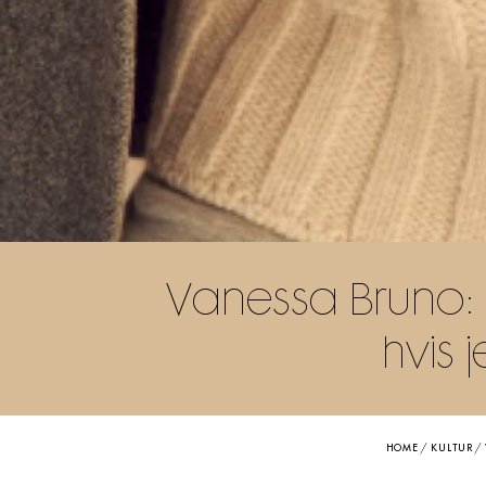
Vanessa Bruno: “
hvis 
HOME
/
KULTUR
/