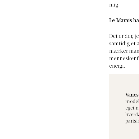
mig.
Le Marais ha
Det er der, j
samtidig et 
mærker man 
mennesker fr
energi.
Vanes
model,
eget 
hverda
parisis