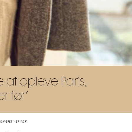
 at opleve Paris,
r før”
DE VÆRET HER FØR”