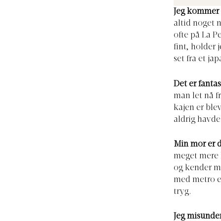
Jeg kommer 
altid noget n
ofte på La Pe
fint, holder 
set fra et ja
Det er fantas
man let nå f
kajen er blev
aldrig havde
Min mor er 
meget mere 
og kender mi
med metro el
tryg.
Jeg misunde