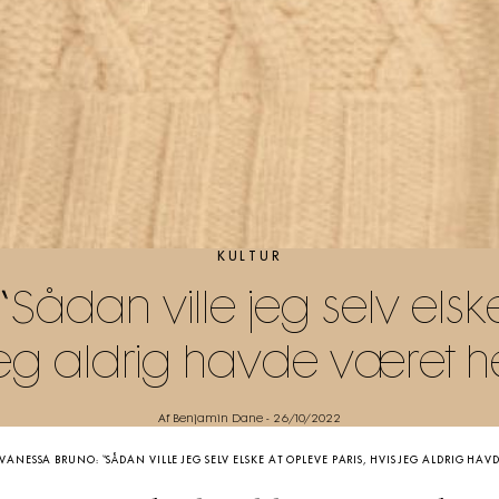
KULTUR
Sådan ville jeg selv elske
jeg aldrig havde været he
Af Benjamin Dane
-
26/10/2022
VANESSA BRUNO: “SÅDAN VILLE JEG SELV ELSKE AT OPLEVE PARIS, HVIS JEG ALDRIG HAV