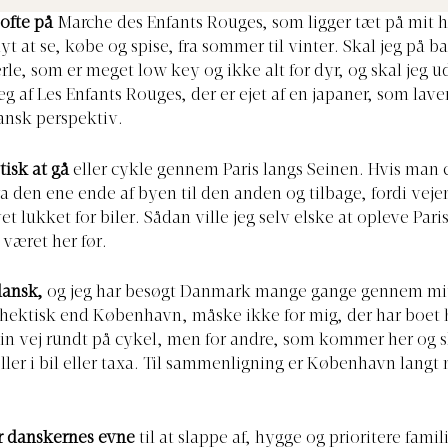
ofte på
Marche des Enfants Rouges, som ligger tæt på mit h
yt at se, købe og spise, fra sommer til vinter. Skal jeg på ba
rle, som er meget low key og ikke alt for dyr, og skal jeg ud
jeg af Les Enfants Rouges, der er ejet af en japaner, som lav
pansk perspektiv.
tisk at gå
eller cykle gennem Paris langs Seinen. Hvis man 
ra den ene ende af byen til den anden og tilbage, fordi veje
et lukket for biler. Sådan ville jeg selv elske at opleve Paris
 været her før.
dansk,
og jeg har besøgt Danmark mange gange gennem mit l
hektisk end København, måske ikke for mig, der har boet 
n vej rundt på cykel, men for andre, som kommer her og s
ler i bil eller taxa. Til sammenligning er København langt 
r danskernes evne
til at slappe af, hygge og prioritere famil