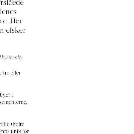
orslåede
denes
ce. Her
n elsker
l byernes by.
 tre eller
byer i
ssementerne,
.
oite (højre
Paris unik for