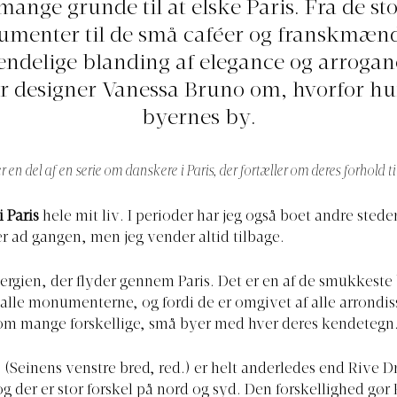
mange grunde til at elske Paris. Fra de st
menter til de små caféer og franskmæn
ndelige blanding af elegance og arrogan
er designer Vanessa Bruno om, hvorfor hu
byernes by.
r en del af en serie om danskere i Paris, der fortæller om deres forhold ti
i Paris
hele mit liv. I perioder har jeg også boet andre steder,
 ad gangen, men jeg vender altid tilbage.
nergien, der flyder gennem Paris. Det er en af de smukkeste 
lle monumenterne, og fordi de er omgivet af alle arrondi
som mange forskellige, små byer med hver deres kendetegn
(Seinens venstre bred, red.) er helt anderledes end Rive Dr
og der er stor forskel på nord og syd. Den forskellighed gør 