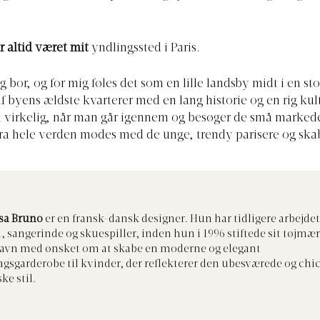
r altid været mit
yndlingssted i Paris.
eg bor, og for mig føles det som en lille landsby midt i en st
af byens ældste kvarterer med en lang historie og en rig kul
virkelig, når man går igennem og besøger de små markede
a hele verden mødes med de unge, trendy parisere og skab
sa Bruno
er en fransk-dansk designer. Hun har tidligere arbejde
 sangerinde og skuespiller, inden hun i 1996 stiftede sit tøjmær
navn med ønsket om at skabe en moderne og elegant
gsgarderobe til kvinder, der reflekterer den ubesværede og chi
ke stil.