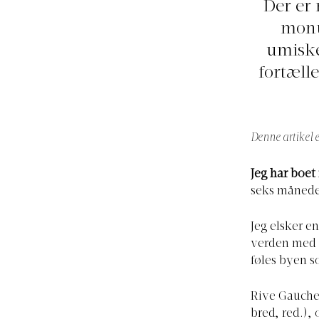
Der er 
monu
umiske
fortæll
Denne artikel e
Jeg har boet 
seks måneder
Jeg elsker e
verden med a
føles byen 
Rive Gauche 
bred, red.), 