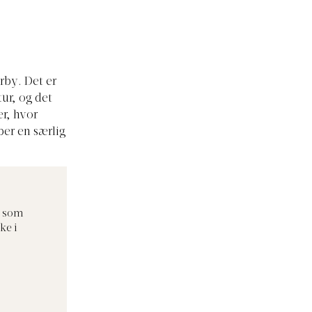
orby. Det er
tur, og det
r, hvor
er en særlig
t som
ke i
c