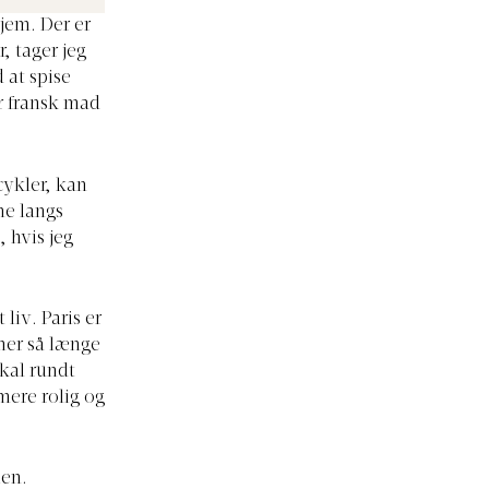
jem. Der er
r, tager jeg
 at spise
er fransk mad
cykler, kan
ne langs
, hvis jeg
iv. Paris er
her så længe
kal rundt
mere rolig og
ien.