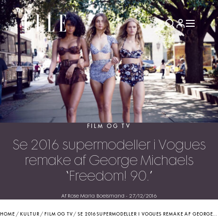
FILM OG TV
Se 2016 supermodeller i Vogues
remake af George Michaels
“Freedom! 90.”
Af Rose Maria Boelsmand
-
27/12/2016
HOME
/
KULTUR
/
FILM OG TV
/
SE 2016 SUPERMODELLER I VOGUES REMAKE AF GEORGE MICHAELS “FREEDOM! 90.”