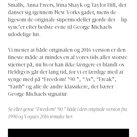
Smalls, Anna Ewers, Irina Shayk og Taylor Hill, der
danser sig igennem New Yorks gader, mens de –
ligesom de originale supermodeller gjorde det – lip
sync’er efter bedste evne til George Michaels
udødelige hit.
Vi mener at både originalen og 2016 version er den
fineste måde at mindes en af vores tids aller-største
stjerner på, nu hvor han ikke længere er blandt os.
Heldigvis går der lang tid, før vi er færdige med at
synge med på “Freedom! ’90.”, “As”, “Freak”,
“Faith” og alle de andre klassikere, der bærer
George Michaels signatur.
Se eller gense “Freedom! ’90.” både i den originale version fra
1990 og Vogues 2016 remake her: