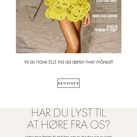
Vil du have ELLE ind ad døren hver måned?
ABONNER
HAR DU LYST TIL
AT HØRE FRA OS?