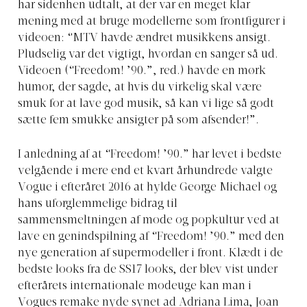
har sidenhen udtalt, at der var en meget klar
mening med at bruge modellerne som frontfigurer i
videoen: “MTV havde ændret musikkens ansigt.
Pludselig var det vigtigt, hvordan en sanger så ud.
Videoen (“Freedom! ’90.”, red.) havde en mørk
humor, der sagde, at hvis du virkelig skal være
smuk for at lave god musik, så kan vi lige så godt
sætte fem smukke ansigter på som afsender!”.
I anledning af at “Freedom! ’90.” har levet i bedste
velgående i mere end et kvart århundrede valgte
Vogue i efteråret 2016 at hylde George Michael og
hans uforglemmelige bidrag til
sammensmeltningen af mode og popkultur ved at
lave en genindspilning af “Freedom! ’90.” med den
nye generation af supermodeller i front. Klædt i de
bedste looks fra de SS17 looks, der blev vist under
efterårets internationale modeuge kan man i
Vogues remake nyde synet ad Adriana Lima, Joan