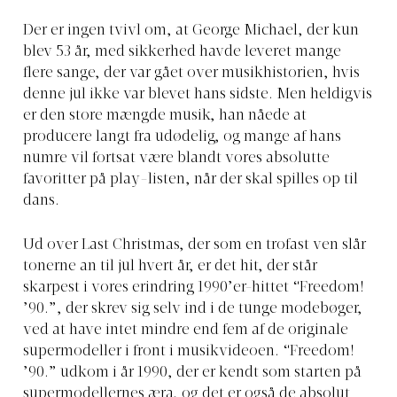
Der er ingen tvivl om, at George Michael, der kun
blev 53 år, med sikkerhed havde leveret mange
flere sange, der var gået over musikhistorien, hvis
denne jul ikke var blevet hans sidste. Men heldigvis
er den store mængde musik, han nåede at
producere langt fra udødelig, og mange af hans
numre vil fortsat være blandt vores absolutte
favoritter på play-listen, når der skal spilles op til
dans.
Ud over Last Christmas, der som en trofast ven slår
tonerne an til jul hvert år, er det hit, der står
skarpest i vores erindring 1990’er-hittet “Freedom!
’90.”, der skrev sig selv ind i de tunge modebøger,
ved at have intet mindre end fem af de originale
supermodeller i front i musikvideoen. “Freedom!
’90.” udkom i år 1990, der er kendt som starten på
supermodellernes æra, og det er også de absolut