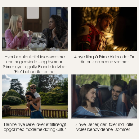
Hvorfor autenticitet føles sværere
4 nye film på Prime Video, der får
end nogensinde – og hvordan
din puls op denne sommer
Primes nye Legally Blonde-forløber
‘Elle’ behandler emnet
Denne nye serie laver et tiltrængt
3 nye serier, der taler ind i alle
opgør med moderne datingkultur
vores behov denne sommer