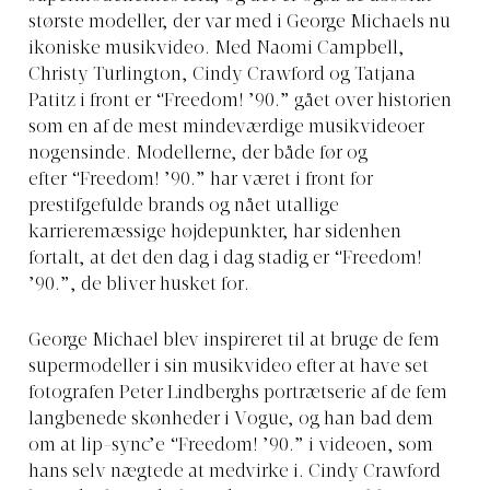
største modeller, der var med i George Michaels nu
ikoniske musikvideo. Med Naomi Campbell,
Christy Turlington, Cindy Crawford og Tatjana
Patitz i front er “Freedom! ’90.” gået over historien
som en af de mest mindeværdige musikvideoer
nogensinde. Modellerne, der både før og
efter “Freedom! ’90.” har været i front for
prestifgefulde brands og nået utallige
karrieremæssige højdepunkter, har sidenhen
fortalt, at det den dag i dag stadig er “Freedom!
’90.”, de bliver husket for.
George Michael blev inspireret til at bruge de fem
supermodeller i sin musikvideo efter at have set
fotografen Peter Lindberghs portrætserie af de fem
langbenede skønheder i Vogue, og han bad dem
om at lip-sync’e “Freedom! ’90.” i videoen, som
hans selv nægtede at medvirke i. Cindy Crawford