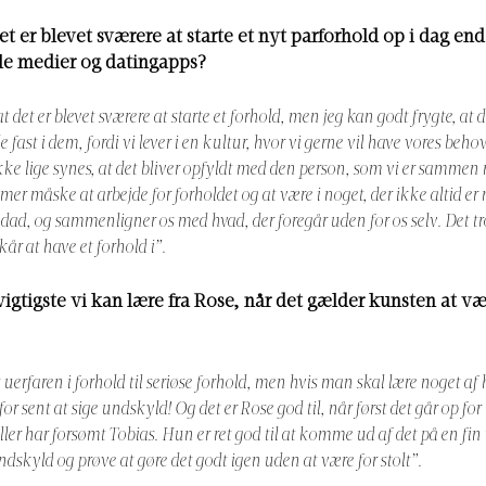
et er blevet sværere at starte et nyt parforhold op i dag end
ale medier og datingapps?
at det er blevet sværere at starte et forhold, men jeg kan godt frygte, at d
 fast i dem, fordi vi lever i en kultur, hvor vi gerne vil have vores beho
ikke lige synes, at det bliver opfyldt med den person, som vi er sammen 
mer måske at arbejde for forholdet og at være i noget, der ikke altid er 
udad, og sammenligner os med hvad, der foregår uden for os selv. Det tr
kår at have et forhold i”.
vigtigste vi kan lære fra Rose, når det gælder kunsten at vær
uerfaren i forhold til seriøse forhold, men hvis man skal lære noget af h
 for sent at sige undskyld! Og det er Rose god til, når først det går op fo
eller har forsømt Tobias. Hun er ret god til at komme ud af det på en fi
ndskyld og prøve at gøre det godt igen uden at være for stolt”.