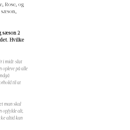
e, Rose, og
e sæson,
g sæson 2
det. Hvilke
r i midt-slut
 opleve på alle
 indgå
rhold til at
get man skal
 opfylde alt,
ke altid kan