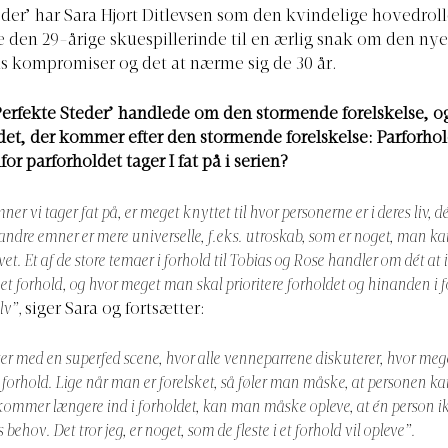
eder’ har Sara Hjort Ditlevsen som den kvindelige hovedroll
 den 29-årige skuespillerinde til en ærlig snak om den ny
s kompromiser og det at nærme sig de 30 år.
Perfekte Steder’ handlede om den stormende forelskelse, o
et, der kommer efter den stormende forelskelse: Parforhol
or parforholdet tager I fat på i serien?
er vi tager fat på, er meget knyttet til hvor personerne er i deres liv, dé
ndre emner er mere universelle, f.eks. utroskab, som er noget, man kan
ivet. Et af de store temaer i forhold til Tobias og Rose handler om dét at
t forhold, og hvor meget man skal prioritere forholdet og hinanden i fo
elv”,
siger Sara og fortsætter:
ter med en superfed scene, hvor alle venneparrene diskuterer, hvor me
t forhold. Lige når man er forelsket, så føler man måske, at personen kan
mmer længere ind i forholdet, kan man måske opleve, at én person ik
 behov. Det tror jeg, er noget, som de fleste i et forhold vil opleve”.