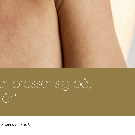
er presser sig på,
år”
NÆRMER SIG DE 30 ÅR”