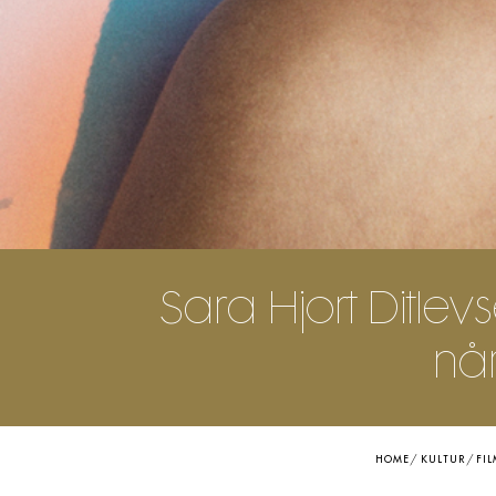
Sara Hjort Ditlev
nå
HOME
/
KULTUR
/
FIL