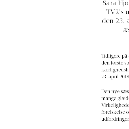
Sara Hjo
TV2's u
den 23. 
æ
Tidligere på
den første s
kærlighedshi
23. april 2018
Den nye sæs
mange glæder
Virkelighede
forelskelse 
udfordringer,