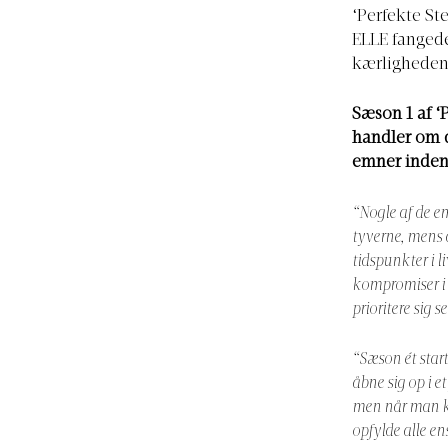
‘Perfekte St
ELLE fangede
kærligheden
Sæson 1 af ‘
handler om d
emner indenf
“Nogle af de emn
tyverne, mens a
tidspunkter i l
kompromiser i e
prioritere sig s
“Sæson ét star
åbne sig op i e
men når man ko
opfylde alle ens