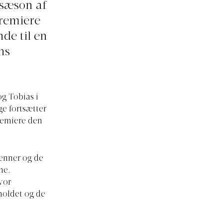
 sæson af
premiere
de til en
ns
og Tobias i
ge fortsætter
remiere den
enner og de
ne.
vor
rholdet og de