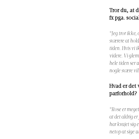
Tror du, at d
fx pga. soci
“Jeg tror ikke, 
sværere at holde
tiden. Hvis vi 
videre. Vi glem
hele tiden ser 
nogle svære vil
Hvad er det 
parforhold?
“Rose er meget 
at det aldrig er
har kvajet sig 
netop at sige u