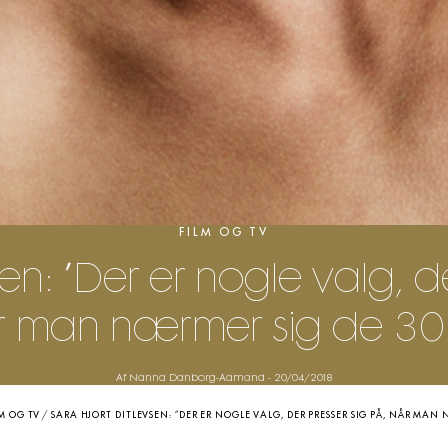
FILM OG TV
sen: ”Der er nogle valg, d
r man nærmer sig de 30 
Af Nanna Danborg-Aamand
-
20/04/2018
M OG TV
/
SARA HJORT DITLEVSEN: ”DER ER NOGLE VALG, DER PRESSER SIG PÅ, NÅR MAN 