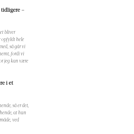
 tidligere –
et bliver
v opfyldt hele
med, så går vi
nemt, fordi vi
or jeg kan være
e i et
ende, så er det,
r hende, at hun
n måde, ved