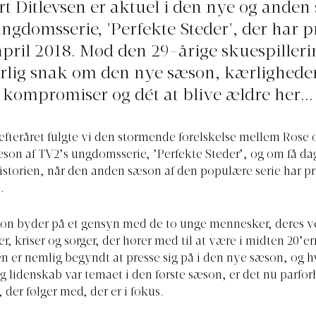
rt Ditlevsen er aktuel i den nye og anden
ngdomsserie, 'Perfekte Steder', der har 
april 2018. Mød den 29-årige skuespillerin
rlig snak om den nye sæson, kærlighede
kompromiser og dét at blive ældre her...
 efteråret fulgte vi den stormende forelskelse mellem Rose 
æson af TV2’s ungdomsserie, ’Perfekte Steder’, og om få da
storien, når den anden sæson af den populære serie har p
.
on byder på et gensyn med de to unge mennesker, deres v
, kriser og sorger, der hører med til at være i midten 20’er
n er nemlig begyndt at presse sig på i den nye sæson, og h
og lidenskab var temaet i den første sæson, er det nu parfo
 der følger med, der er i fokus.