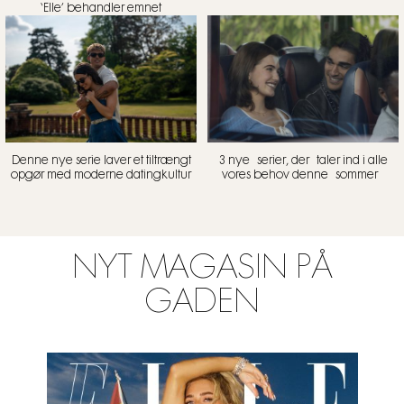
‘Elle’ behandler emnet
Denne nye serie laver et tiltrængt
3 nye serier, der taler ind i alle
opgør med moderne datingkultur
vores behov denne sommer
NYT MAGASIN PÅ
GADEN