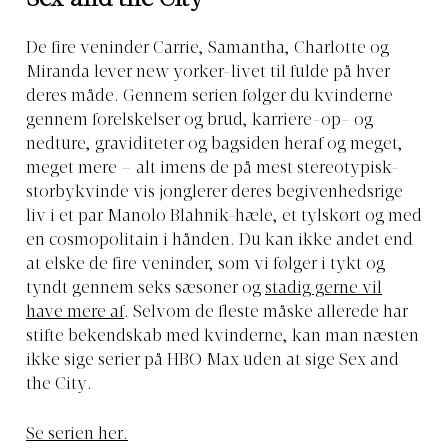
Sex and the City
De fire veninder Carrie, Samantha, Charlotte og
Miranda lever new yorker-livet til fulde på hver
deres måde. Gennem serien følger du kvinderne
gennem forelskelser og brud, karriere-op- og
nedture, graviditeter og bagsiden heraf og meget,
meget mere – alt imens de på mest stereotypisk-
storbykvinde vis jonglerer deres begivenhedsrige
liv i et par Manolo Blahnik-hæle, et tylskørt og med
en cosmopolitain i hånden. Du kan ikke andet end
at elske de fire veninder, som vi følger i tykt og
tyndt gennem seks sæsoner og
stadig gerne vil
have mere af
. Selvom de fleste måske allerede har
stifte bekendskab med kvinderne, kan man næsten
ikke sige serier på HBO Max uden at sige Sex and
the City.
Se serien her.