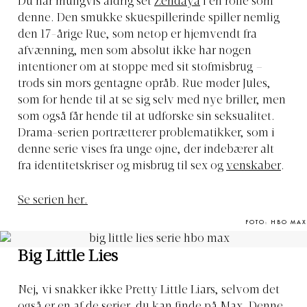
Du har muligvis aldrig set
Zendaya
i en rolle som
denne. Den smukke skuespillerinde spiller nemlig
den 17-årige Rue, som netop er hjemvendt fra
afvænning, men som absolut ikke har nogen
intentioner om at stoppe med sit stofmisbrug –
trods sin mors gentagne opråb. Rue møder Jules,
som for hende til at se sig selv med nye briller, men
som også får hende til at udforske sin seksualitet.
Drama-serien portrætterer problematikker, som i
denne serie vises fra unge øjne, der indebærer alt
fra identitetskriser og misbrug til sex og
venskaber
.
Se serien her.
FOTO: HBO MAX
Big Little Lies
Nej, vi snakker ikke Pretty Little Liars, selvom det
også er en af de serier, du kan finde på Max. Denne