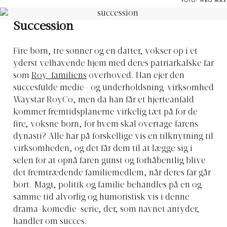
FOTO: HBO MAX
Succession
Fire børn, tre sønner og en datter, vokser op i et
yderst velhavende hjem med deres patriarkalske far
som
Roy-familiens
overhoved. Han ejer den
succesfulde medie- og underholdsning-virksomhed
Waystar RoyCo, men da han får et hjerteanfald
kommer fremtidsplanerne virkelig tæt på for de
fire, voksne børn, for hvem skal overtage farens
dynasti? Alle har på forskellige vis en tilknytning til
virksomheden, og det får dem til at lægge sig i
selen for at opnå faren gunst og forhåbentlig blive
det fremtrædende familiemedlem, når deres far går
bort. Magt, politik og familie behandles på en og
samme tid alvorlig og humoristisk vis i denne
drama-komedie-serie, der, som navnet antyder,
handler om succes.