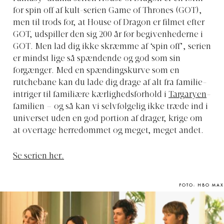
for spin off af kult-serien Game of Thrones (GOT),
men til trods for, at House of Dragon er filmet efter
GOT, udspiller den sig 200 år før begivenhederne i
GOT. Men lad dig ikke skræmme af ‘spin off’, serien
er mindst lige så spændende og god som sin
forgænger. Med en spændingskurve som en
rutchebane kan du lade dig drage af alt fra familie-
intriger til familiære kærlighedsforhold i
Targaryen
-
familien – og så kan vi selvfølgelig ikke træde ind i
universet uden en god portion af drager, krige om
at overtage herredømmet og meget, meget andet.
Se serien her.
FOTO: HBO MAX