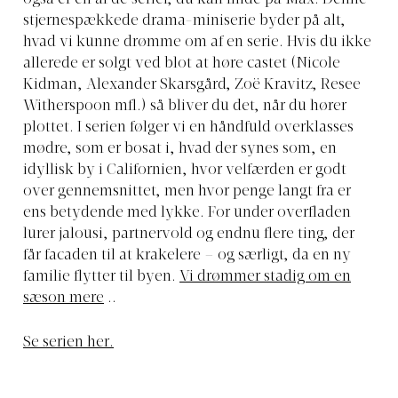
stjernespækkede drama-miniserie byder på alt,
hvad vi kunne drømme om af en serie. Hvis du ikke
allerede er solgt ved blot at høre castet (Nicole
Kidman, Alexander Skarsgård, Zoë Kravitz, Resee
Witherspoon mfl.) så bliver du det, når du hører
plottet. I serien følger vi en håndfuld overklasses
mødre, som er bosat i, hvad der synes som, en
idyllisk by i Californien, hvor velfærden er godt
over gennemsnittet, men hvor penge langt fra er
ens betydende med lykke. For under overfladen
lurer jalousi, partnervold og endnu flere ting, der
får facaden til at krakelere – og særligt, da en ny
familie flytter til byen.
Vi drømmer stadig om en
sæson mere
..
Se serien her.