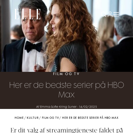
FILM OG TV
Her er de bedste serier på HBO
Max
Af Emma-Sofie Kring Suner
-
14/02/2025
HOME
/
KULTUR
/
FILM OG TV
/
HER ER DE BEDSTE SERIER PÅ HBO MAX
Er dit valg af streamingtjeneste faldet på