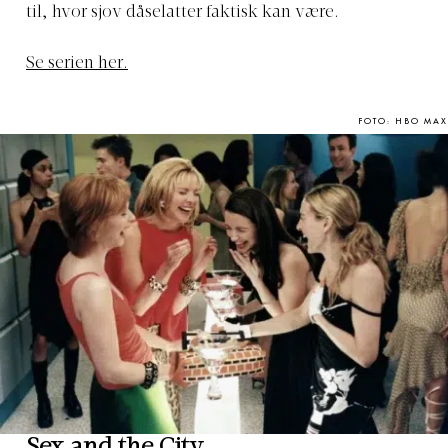
til, hvor sjov dåselatter faktisk kan være.
Se serien her.
FOTO: HBO MAX