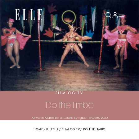
FILM OG TV
Do the limbo
Af Mette Marie Lei & Louise Lyngbo
-
29/06/2010
HOME
/
KULTUR
/
FILM OG TV
/
DO THE LIMBO