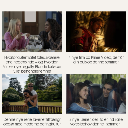
Hvorfor autenticitet føles sværere
4 nye film på Prime Video, der får
end nogensinde – og hvordan
din puls op denne sommer
Primes nye Legally Blonde-forløber
‘Elle’ behandler emnet
Denne nye serie laver et tiltrængt
3 nye serier, der taler ind i alle
opgør med moderne datingkultur
vores behov denne sommer