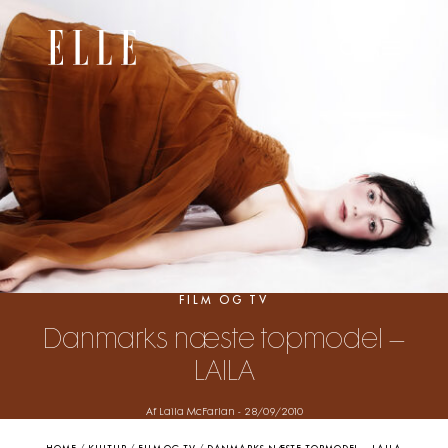
FILM OG TV
Danmarks næste topmodel –
LAILA
Af Laila McFarlan
-
28/09/2010