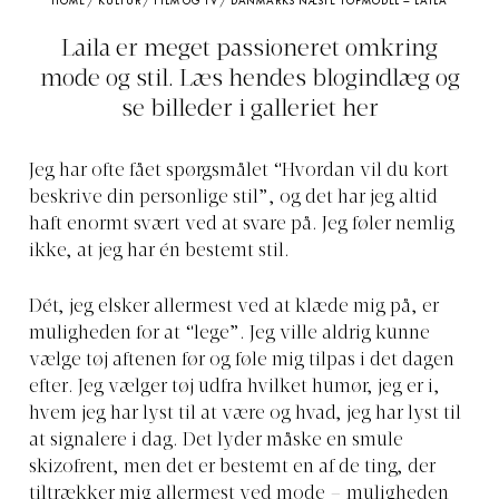
HOME
/
KULTUR
/
FILM OG TV
/
DANMARKS NÆSTE TOPMODEL – LAILA
Laila er meget passioneret omkring
mode og stil. Læs hendes blogindlæg og
se billeder i galleriet her
Jeg har ofte fået spørgsmålet “Hvordan vil du kort
beskrive din personlige stil”, og det har jeg altid
haft enormt svært ved at svare på. Jeg føler nemlig
ikke, at jeg har én bestemt stil.
Dét, jeg elsker allermest ved at klæde mig på, er
muligheden for at “lege”. Jeg ville aldrig kunne
vælge tøj aftenen før og føle mig tilpas i det dagen
efter. Jeg vælger tøj udfra hvilket humør, jeg er i,
hvem jeg har lyst til at være og hvad, jeg har lyst til
at signalere i dag. Det lyder måske en smule
skizofrent, men det er bestemt en af de ting, der
tiltrækker mig allermest ved mode – muligheden