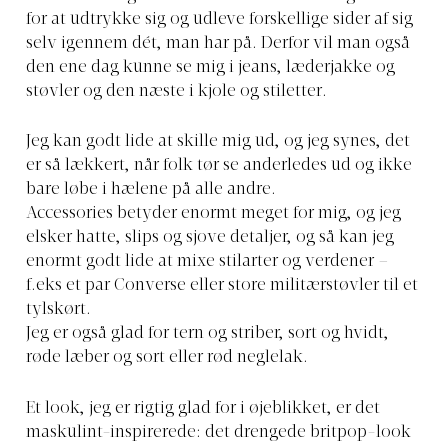
for at udtrykke sig og udleve forskellige sider af sig
selv igennem dét, man har på. Derfor vil man også
den ene dag kunne se mig i jeans, læderjakke og
støvler og den næste i kjole og stiletter.
Jeg kan godt lide at skille mig ud, og jeg synes, det
er så lækkert, når folk tør se anderledes ud og ikke
bare løbe i hælene på alle andre.
Accessories betyder enormt meget for mig, og jeg
elsker hatte, slips og sjove detaljer, og så kan jeg
enormt godt lide at mixe stilarter og verdener –
f.eks et par Converse eller store militærstøvler til et
tylskørt.
Jeg er også glad for tern og striber, sort og hvidt,
røde læber og sort eller rød neglelak.
Et look, jeg er rigtig glad for i øjeblikket, er det
maskulint-inspirerede: det drengede britpop-look