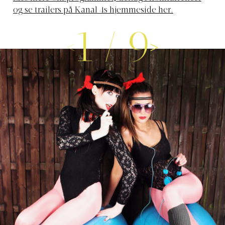
og se trailers på Kanal 4s hjemmeside her.
1
/
9