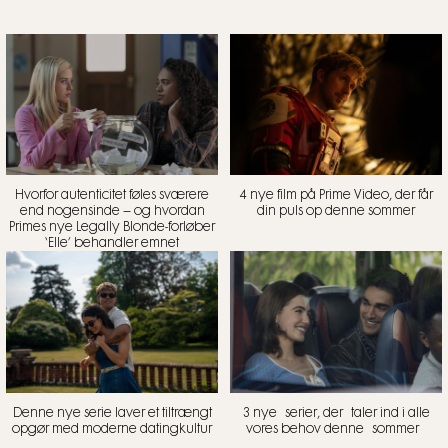
Hvorfor autenticitet føles sværere
4 nye film på Prime Video, der får
end nogensinde – og hvordan
din puls op denne sommer
Primes nye Legally Blonde-forløber
‘Elle’ behandler emnet
Denne nye serie laver et tiltrængt
3 nye serier, der taler ind i alle
opgør med moderne datingkultur
vores behov denne sommer