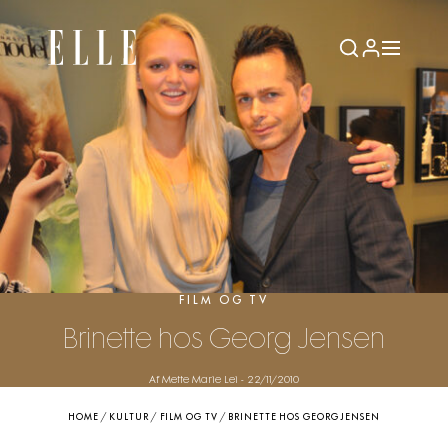
FILM OG TV
Brinette hos Georg Jensen
Af Mette Marie Lei
-
22/11/2010
HOME
/
KULTUR
/
FILM OG TV
/
BRINETTE HOS GEORG JENSEN