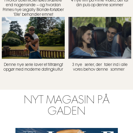
Hvorfor autenticitet føles sværere
4 nye film på Prime Video, der får
end nogensinde – og hvordan
din puls op denne sommer
Primes nye Legally Blonde-forløber
‘Elle’ behandler emnet
Denne nye serie laver et tiltrængt
3 nye serier, der taler ind i alle
opgør med moderne datingkultur
vores behov denne sommer
NYT MAGASIN PÅ
GADEN