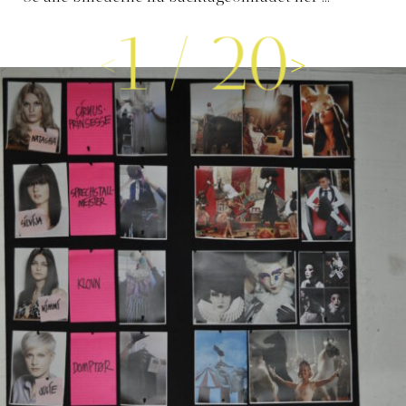
1
/
20