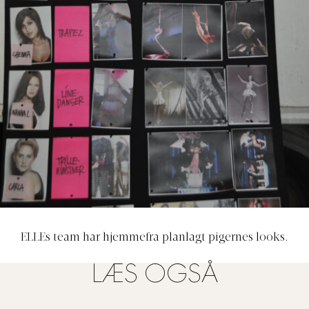
ELLEs team har hjemmefra planlagt pigernes looks.
LÆS OGSÅ