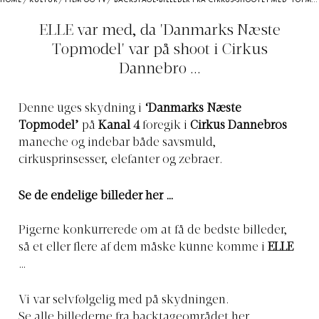
HOME
/
KULTUR
/
FILM OG TV
/
BACKSTAGE-BILLEDER FRA CIRKUS-SHOOTET MED ‘TOPMODEL 2011’
ELLE var med, da 'Danmarks Næste
Topmodel' var på shoot i Cirkus
Dannebro ...
Denne uges skydning i
‘Danmarks Næste
Topmodel’
på
Kanal 4
foregik i
Cirkus Dannebros
maneche og indebar både savsmuld,
cirkusprinsesser, elefanter og zebraer.
Se de endelige billeder her …
Pigerne konkurrerede om at få de bedste billeder,
så et eller flere af dem måske kunne komme i
ELLE
…
Vi var selvfølgelig med på skydningen.
Se alle billederne fra backtageområdet her …