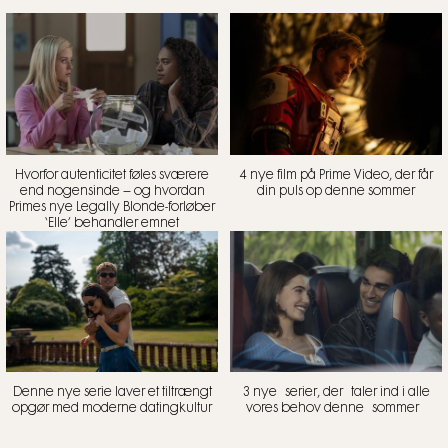
Hvorfor autenticitet føles sværere
4 nye film på Prime Video, der får
end nogensinde – og hvordan
din puls op denne sommer
Primes nye Legally Blonde-forløber
‘Elle’ behandler emnet
Denne nye serie laver et tiltrængt
3 nye serier, der taler ind i alle
opgør med moderne datingkultur
vores behov denne sommer