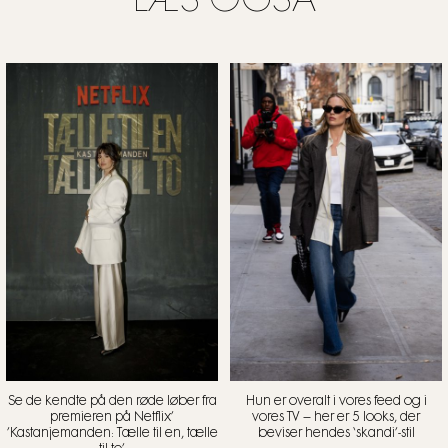
LÆS OGSÅ
Se de kendte på den røde løber fra
Hun er overalt i vores feed og i
premieren på Netflix’
vores TV – her er 5 looks, der
’Kastanjemanden: Tælle til en, tælle
beviser hendes ‘skandi’-stil