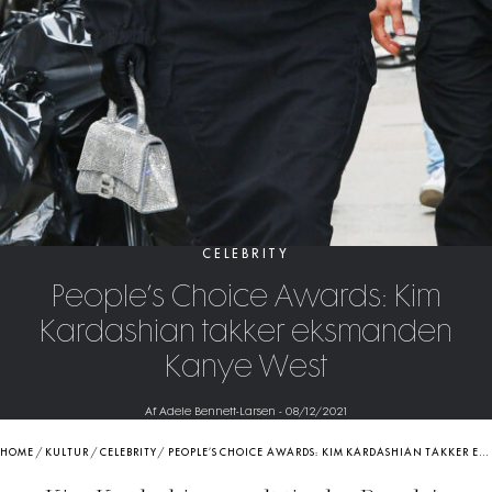
CELEBRITY
People’s Choice Awards: Kim
Kardashian takker eksmanden
Kanye West
Af Adele Bennett-Larsen
-
08/12/2021
HOME
/
KULTUR
/
CELEBRITY
/
PEOPLE’S CHOICE AWARDS: KIM KARDASHIAN TAKKER EKSMANDEN KANYE WEST