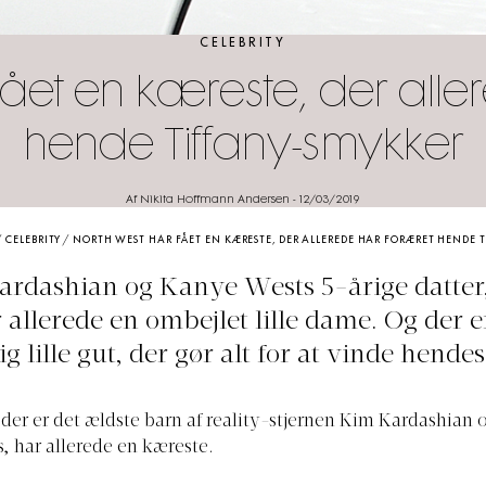
CELEBRITY
fået en kæreste, der alle
hende Tiffany-smykker
Af Nikita Hoffmann Andersen
-
12/03/2019
/
CELEBRITY
/
NORTH WEST HAR FÅET EN KÆRESTE, DER ALLEREDE HAR FORÆRET HENDE 
rdashian og Kanye Wests 5-årige datter
 allerede en ombejlet lille dame. Og der e
ig lille gut, der gør alt for at vinde hende
der er det ældste barn af reality-stjernen Kim Kardashian 
 har allerede en kæreste.