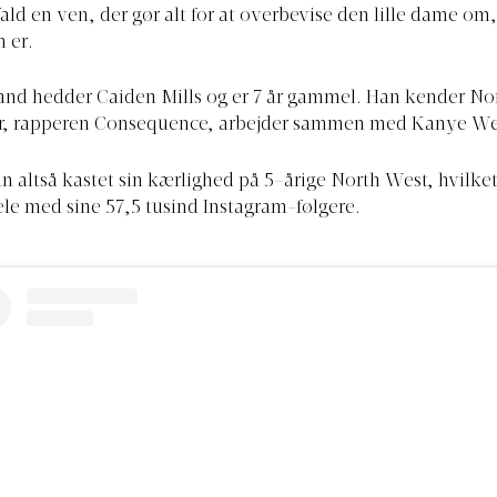
 fald en ven, der gør alt for at overbevise den lille dame om,
n er.
nd hedder Caiden Mills og er 7 år gammel. Han kender No
far, rapperen Consequence, arbejder sammen med Kanye We
n altså kastet sin kærlighed på 5-årige North West, hvilket
dele med sine 57,5 tusind Instagram-følgere.