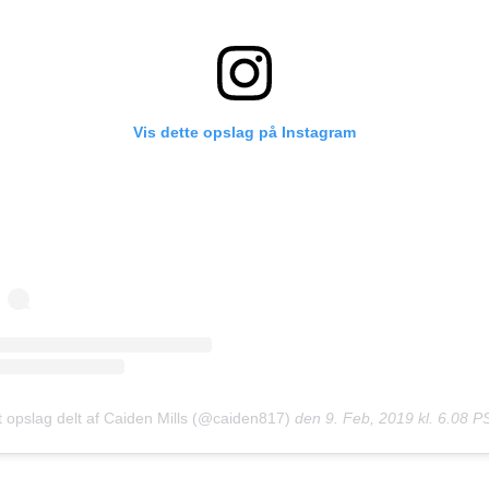
Vis dette opslag på Instagram
t opslag delt af Caiden Mills (@caiden817)
den
9. Feb, 2019 kl. 6.08 P