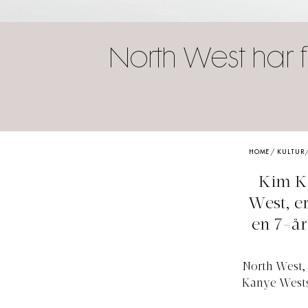
North West har 
HOME
/
KULTUR
Kim Ka
West, er
en 7-år
North West, 
Kanye Wests,