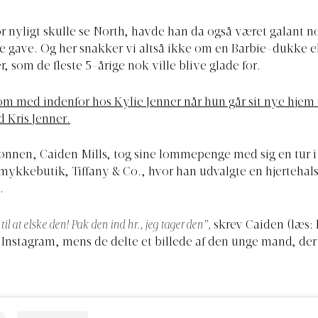
r nyligt skulle se North, havde han da også været galant no
le gave. Og her snakker vi altså ikke om en Barbie-dukke e
, som de fleste 5-årige nok ville blive glade for.
m med indenfor hos Kylie Jenner når hun går sit nye hje
Kris Jenner.
ønnen, Caiden Mills, tog sine lommepenge med sig en tur i
mykkebutik, Tiffany & Co., hvor han udvalgte en hjertehals
.
 at elske den! Pak den ind hr., jeg tager den”,
skrev Caiden (læs:
 Instagram, mens de delte et billede af den unge mand, der