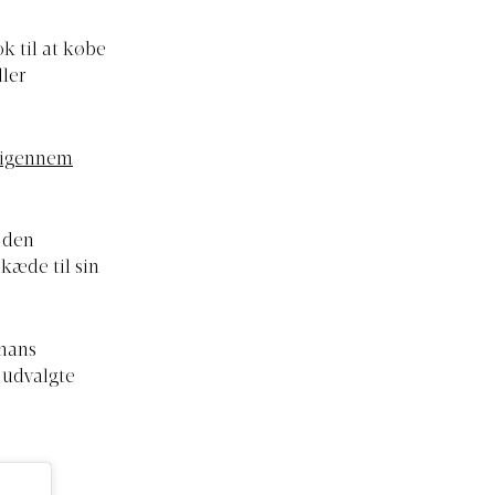
k til at købe
ller
m igennem
 den
kæde til sin
 hans
 udvalgte