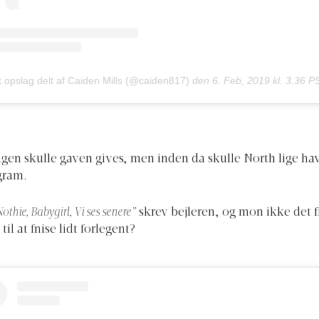
t opslag delt af Caiden Mills (@caiden817)
den
6. Feb, 2019 kl. 3.36 P
gen skulle gaven gives, men inden da skulle North lige ha
gram.
Nothie, Babygirl, Vi ses senere”
skrev bejleren, og mon ikke det f
il at fnise lidt forlegent?