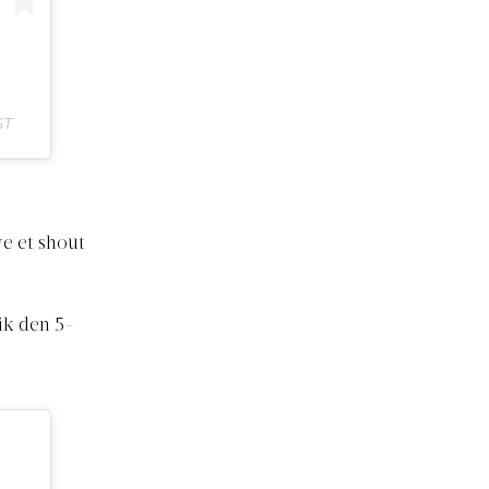
ST
ve et shout
ik den 5-