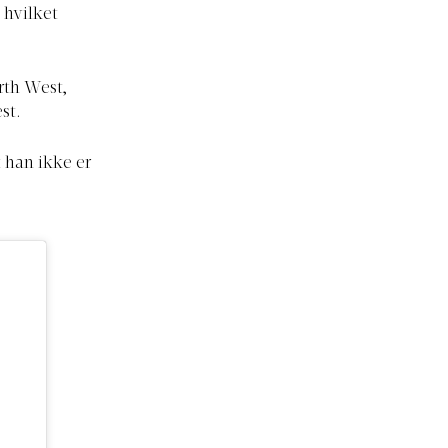
 hvilket
rth West,
st.
 han ikke er