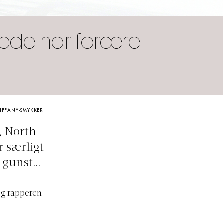
rede har foræret
TIFFANY-SMYKKER
, North
r særligt
s gunst…
og rapperen