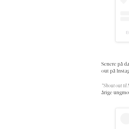
E
Senere på da
out på Insta
”Shout out til 
årige ungmø t