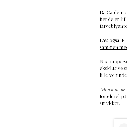
Da Caiden fo
hende en lil
farveblyanter
Læs også:
Ko
sammen med 
Nix, rappers
eksklusive s
lille veninde
”Hun kommer til
forældre) på
smykket.