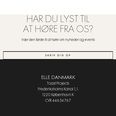
HAR DU LYST TIL
AT HØRE FRA OS?
Vær den første til at høre om nyheder og events
SKRIV DIG OP
ELLE DANMARK
Toast Projects
Frederiksholms Kanal 1, 1.
1220 København K
CVR 44634767