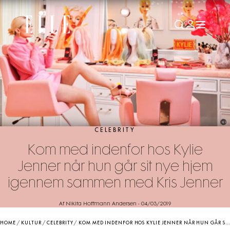
CELEBRITY
Kom med indenfor hos Kylie
Jenner når hun går sit nye hjem
igennem sammen med Kris Jenner
Af Nikita Hoffmann Andersen
-
04/03/2019
HOME
/
KULTUR
/
CELEBRITY
/
KOM MED INDENFOR HOS KYLIE JENNER NÅR HUN GÅR SIT NYE HJEM IGENNEM SAMMEN MED KRIS JENNER