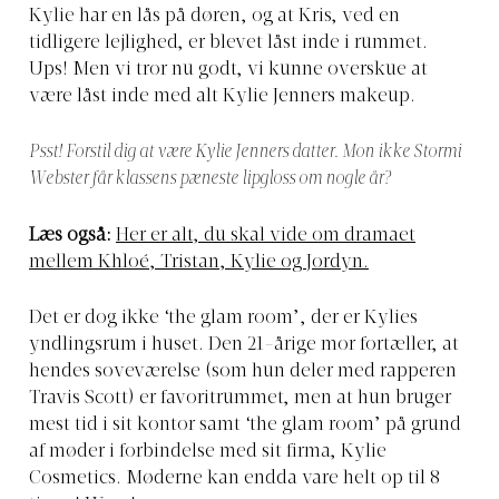
Kylie har en lås på døren, og at Kris, ved en
tidligere lejlighed, er blevet låst inde i rummet.
Ups! Men vi tror nu godt, vi kunne overskue at
være låst inde med alt Kylie Jenners makeup.
Psst! Forstil dig at være Kylie Jenners datter. Mon ikke Stormi
Webster får klassens pæneste lipgloss om nogle år?
Læs også:
Her er alt, du skal vide om dramaet
mellem Khloé, Tristan, Kylie og Jordyn.
Det er dog ikke ‘the glam room’, der er Kylies
yndlingsrum i huset. Den 21-årige mor fortæller, at
hendes soveværelse (som hun deler med rapperen
Travis Scott) er favoritrummet, men at hun bruger
mest tid i sit kontor samt ‘the glam room’ på grund
af møder i forbindelse med sit firma, Kylie
Cosmetics. Møderne kan endda vare helt op til 8