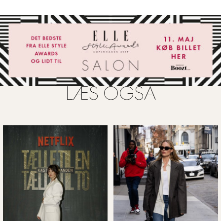
LÆS OGSÅ