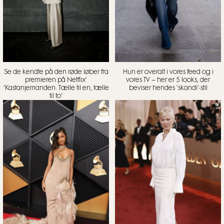
Se de kendte på den røde løber fra
Hun er overalt i vores feed og i
premieren på Netflix’
vores TV – her er 5 looks, der
’Kastanjemanden: Tælle til en, tælle
beviser hendes ‘skandi’-stil
til to’