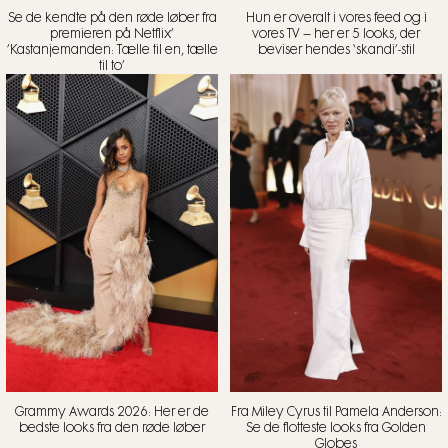
Se de kendte på den røde løber fra
Hun er overalt i vores feed og i
premieren på Netflix’
vores TV – her er 5 looks, der
’Kastanjemanden: Tælle til en, tælle
beviser hendes ‘skandi’-stil
til to’
Grammy Awards 2026: Her er de
Fra Miley Cyrus til Pamela Anderson:
bedste looks fra den røde løber
Se de flotteste looks fra Golden
Globes