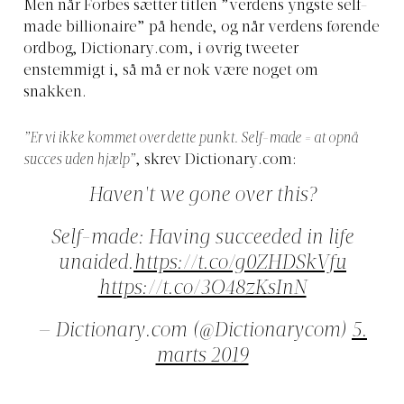
Men når Forbes sætter titlen ”verdens yngste self-
made billionaire” på hende, og når verdens førende
ordbog,
Dictionary.com
, i øvrig tweeter
enstemmigt i, så må er nok være noget om
snakken.
”Er vi ikke kommet over dette punkt. Self-made = at opnå
succes uden hjælp”
, skrev
Dictionary.com
:
Haven't we gone over this?
Self-made: Having succeeded in life
unaided.
https://t.co/g0ZHDSkVfu
https://t.co/3O48zKsInN
—
Dictionary.com
(@Dictionarycom)
5.
marts 2019