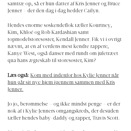
samtræ op, så er hun datter af Kris Jenner og Bruce
Jenner – der den dag i dag hedder Cailyn.
Hendes enorme søskendeflok tæller Kourtney,
Kim, Khloé og Rob Kardashian samt
topmodelstoresøster, Kendall Jenner. Fik vi i øvrigt
nævnt, at en af verdens mest kendte rappere,
Kanye West, også danser med rundt om juletræet
qua hans ægteskab til storesøster, Kim?
Læs også:
Kom med indenfor hos Kylie Jenner når
hun går sit nye hjem igennem sammen med Kris
Jenner.
Jo jo, berømmelse – og ikke mindst penge – er der
nok af i Kylie Jenners omgangskreds, der desuden
tæller hendes baby-daddy og rapper, Travis Scott.