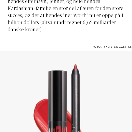
hendes efternavn, Jenner, og hele hendes
Kardashian-familie en stor del af æren for den store
succes, og det at hendes ’net worth’ nu er oppe på 1
billion dollars (altså rundt regnet 6,65 milliarder
danske kroner).
FOTO: KYLIE COSMETICS