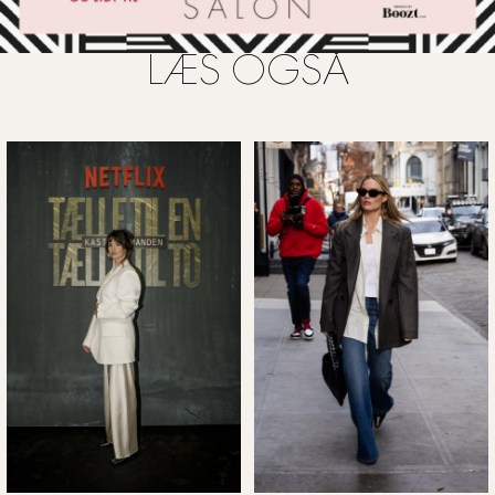
LÆS OGSÅ