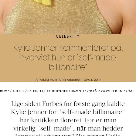
CELEBRITY
Kylie Jenner kommenterer på,
hvorvidt hun er “self-made
billionaire”
Af Nikita Hoffmann Andersen
-
01/04/2019
HOME
/
KULTUR
/
CELEBRITY
/
KYLIE JENNER KOMMENTERER PÅ, HVORVIDT HUN ER “SELF-MADE BILLIONAIRE”
Lige siden Forbes for første gang kaldte
Kylie Jenner for "self-made billionaire"
har kritikken floreret. For er man
virkelig "self-made", når man hedder