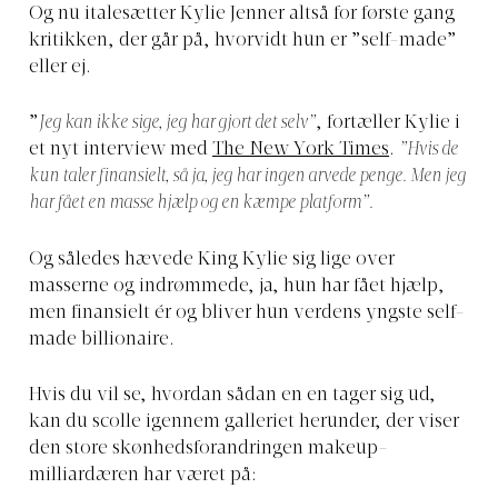
Og nu italesætter Kylie Jenner altså for første gang
kritikken, der går på, hvorvidt hun er ”self-made”
eller ej.
”
Jeg kan ikke sige, jeg har gjort det selv”
, fortæller Kylie i
et nyt interview med
The New York Times
.
”Hvis de
kun taler finansielt, så ja, jeg har ingen arvede penge. Men jeg
har fået en masse hjælp og en kæmpe platform”.
Og således hævede King Kylie sig lige over
masserne og indrømmede, ja, hun har fået hjælp,
men finansielt ér og bliver hun verdens yngste self-
made billionaire.
Hvis du vil se, hvordan sådan en en tager sig ud,
kan du scolle igennem galleriet herunder, der viser
den store skønhedsforandringen makeup-
milliardæren har været på: