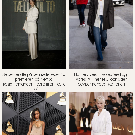
Se de kendte på den røde løber fra
Hun er overalt i vores feed og i
premieren på Netflix’
vores TV – her er 5 looks, der
’Kastanjemanden: Tælle til en, tælle
beviser hendes ‘skandi’-stil
til to’