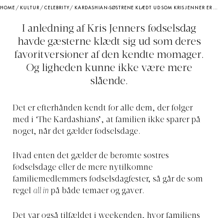
HOME
/
KULTUR
/
CELEBRITY
/
KARDASHIAN-SØSTRENE KLÆDT UD SOM KRIS JENNER ER ALT, VI IKKE VIDSTE, VI HAVDE BRUG FOR
I anledning af Kris Jenners fødselsdag
havde gæsterne klædt sig ud som deres
favoritversioner af den kendte momager.
Og ligheden kunne ikke være mere
slående.
Det er efterhånden kendt for alle dem, der følger
med i ‘The Kardashians’, at familien ikke sparer på
noget, når det gælder fødselsdage.
Hvad enten det gælder de berømte søstres
fødselsdage eller de mere nytilkomne
familiemedlemmers fødselsdagfester, så går de som
regel
all in
på både temaer og gaver.
Det var også tilfældet i weekenden, hvor familiens