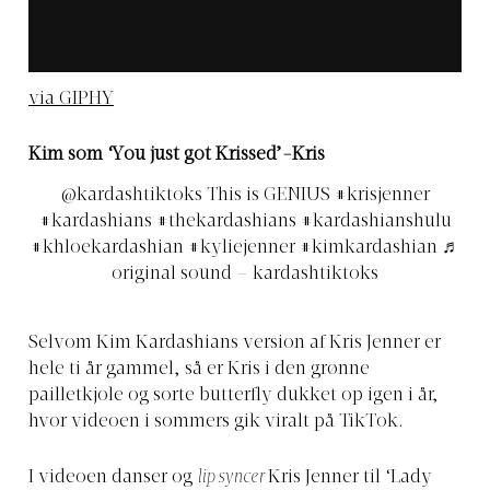
via GIPHY
Kim som ‘You just got Krissed’-Kris
@kardashtiktoks
This is GENIUS
#krisjenner
#kardashians
#thekardashians
#kardashianshulu
#khloekardashian
#kyliejenner
#kimkardashian
♬
original sound – kardashtiktoks
Selvom Kim Kardashians version af Kris Jenner er
hele ti år gammel, så er Kris i den grønne
pailletkjole og sorte butterfly dukket op igen i år,
hvor videoen i sommers gik viralt på TikTok.
I videoen danser og
lip syncer
Kris Jenner til ‘Lady