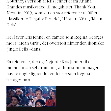
Kourtneys version af Kris Jenner er fra Ariana
Grandes musikvideo til megahittet ‘Thank You,
Next’ fra 2019, som var én stor reference til 00’er-
klassikerne ‘Legally Blonde’, ’13 snart 30′ og ‘Mean
Girls’.
Her laver Kris Jenner en cameo som Regina Georges
mor i ‘Mean Girls’, der overstolt filmer den ikoniske
‘Jingle Bells’-dans.
En reference, der også gjorde Kris Jenner til et
meme for sin selvironi om, at hun som momager
havde nogle lignende tendenser som Regina
Georges mor.