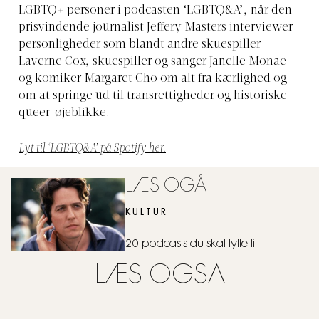
LGBTQ+ personer i podcasten ‘LGBTQ&A’, når den
prisvindende journalist Jeffery Masters interviewer
personligheder som blandt andre skuespiller
Laverne Cox, skuespiller og sanger Janelle Monae
og komiker Margaret Cho om alt fra kærlighed og
om at springe ud til transrettigheder og historiske
queer-øjeblikke.
Lyt til ‘LGBTQ&A’ på Spotify her.
LÆS OGÅ
KULTUR
20 podcasts du skal lytte til
LÆS OGSÅ