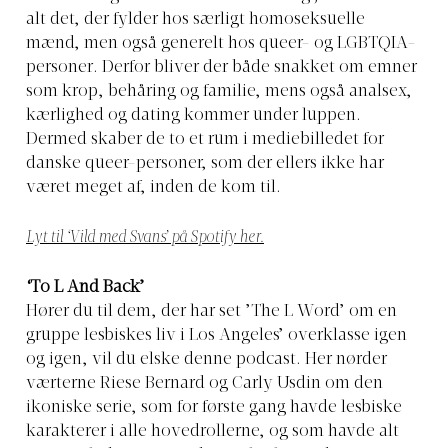
alt det, der fylder hos særligt homoseksuelle
mænd, men også generelt hos queer- og LGBTQIA-
personer. Derfor bliver der både snakket om emner
som krop, behåring og familie, mens også analsex,
kærlighed og dating kommer under luppen.
Dermed skaber de to et rum i mediebilledet for
danske queer-personer, som der ellers ikke har
været meget af, inden de kom til.
Lyt til ‘Vild med Svans’ på Spotify her.
‘To L And Back’
Hører du til dem, der har set ’The L Word’ om en
gruppe lesbiskes liv i Los Angeles’ overklasse igen
og igen, vil du elske denne podcast. Her nørder
værterne Riese Bernard og Carly Usdin om den
ikoniske serie, som for første gang havde lesbiske
karakterer i alle hovedrollerne, og som havde alt