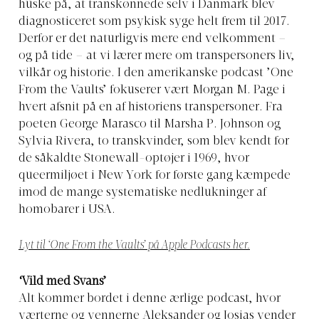
huske på, at transkønnede selv i Danmark blev
diagnosticeret som psykisk syge helt frem til 2017.
Derfor er det naturligvis mere end velkomment –
og på tide – at vi lærer mere om transpersoners liv,
vilkår og historie. I den amerikanske podcast ’One
From the Vaults’ fokuserer vært Morgan M. Page i
hvert afsnit på en af historiens transpersoner. Fra
poeten George Marasco til Marsha P. Johnson og
Sylvia Rivera, to transkvinder, som blev kendt for
de såkaldte Stonewall-optøjer i 1969, hvor
queermiljøet i New York for første gang kæmpede
imod de mange systematiske nedlukninger af
homobarer i USA.
Lyt til ‘One From the Vaults’ på Apple Podcasts her.
‘Vild med Svans’
Alt kommer bordet i denne ærlige podcast, hvor
værterne og vennerne Aleksander og Josias vender