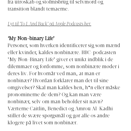
fra utroskab og stofmisbrug til selvmord og
transition blandt temaerne.
Lyt til ‘To L And Back’ på Apple Podcasts her.
‘My Non-binary Life’
Personer, som hverken identificerer sig som mænd
eller kvinder, kaldes nonbinære. BBC-podcasten
’My Non-Binary Life’ giver et unikt indblik i de
dilemmaer og fordomme, som nonbinære møder i
deres liv. For hvornår ved man, at man er
nonbinær? Hvordan forklarer man det til sine
omgivelser? Skal man kaldes hen, h*n eller måske
pronominerne de/dem? Og kan man være
nonbinær, selv om man beholder sit navn?
Værterne Caitlin, Benedict og Amrou Al-Kadhi
stiller de svære spørgsmål og gør alle os andre
klogere på livet som nonbinær.