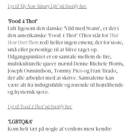
Lyt til ‘My Non-binary Life’ på Spotify her.
‘Food 4 Thot’
Lidt ligesom den danske ‘Vild med Svans’, er der i
den amerikanske ‘Food 4 Thot’ (Thot står for
That
How Over There
.red) heller ingen emenr, der for store,
små eller personlige til at blive taget op.
Udgangspunktet er en samtale mellem de fire,
multikulturelle queer-mænd Denne Michele Norris,
Joseph Osmundson, Tommy Pico og Fran Tirado,
der alle arbejder med at skrive. Samtalerne kan
være alt fra indsigtsfulde og rørende til højtråbende
og hysterisk sjove.
Lyt til ‘Food 4 Thot’ på Spotify her.
‘LGBTQ&A’
Kom helt tæt på nogle af verdens mest kendte