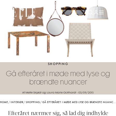
SHOPPING
Gå efteråret i møde med lyse og
brændte nuancer
Af Mette Skjødt og Laura Marie Gotthardt
-
03/09/2015
HOME
/
INTERIØR
/
SHOPPING
/
GÅ EFTERÅRET I MØDE MED LYSE OG BRÆNDTE NUANCER
Efteråret nærmer sig, så lad dig indhylde