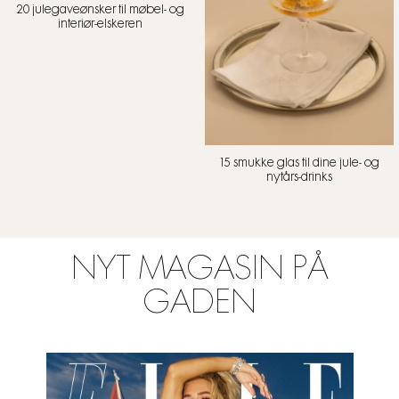
20 julegaveønsker til møbel- og
interiør-elskeren
15 smukke glas til dine jule- og
nytårs-drinks
NYT MAGASIN PÅ
GADEN