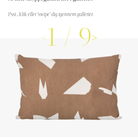
Psst…klik eller ‘swipe’ dig igennem galleriet.
1
/
9