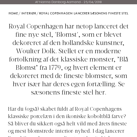
Af Nanna Danborg-Aamand
-
25/04/2018
HOME
/
INTERIØR
/
ROYAL COPENHAGEN LANCERER SÆSONENS FINESTE STEL
Royal Copenhagen har netop lanceret det
fine nye stel, 'Blomst', som er blevet
dekoreret af den hollandske kunstner,
Woulter Dolk. Stellet er en moderne
fortolkning af det klassiske mønster, ’Blå
Blomst’ fra 1779, og hvert element er
dekoreret med de fineste blomster, som
hver især har deres egen fortælling. Se
sæsonens fineste stel her.
Har du (også) skabet fuldt af Royal Copenhagens
klassiske porcelæn i den ikoniske koboltblå farve?
Så bliver du sikkert også helt vild med årets fineste
og mest blomstrede interiør-nyhed. I dag lancerer