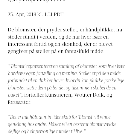
25. Apr, 2018 kl. 1.21 PDT
De blomster, der pryder stellet, er håndplukket fra
steder rundt i verden, og de har hver især en
interessant fortid og en skønhed, der er blevet
gengivet på stellet på en fantasifuld måde:
“‘Blomst’ repræsenterer en samling af blomster, som hver især
har deres egen fortælling og mening. Stellet er på den måde
forbundet til en ’lukket have’, hvor du kan plukke forskellige
blomster, sætte dem på bordet og tilsammen skaber de en
buket”
, fortæller kunstneren, Wouter Dolk, og
fortsætter:
“Det er mit håb, at min lidenskab for ‘Blomst’ vil vinde
genklang hos andre. Måske vil en bestemt blomst vække
dejlige og helt personlige minder til live.”