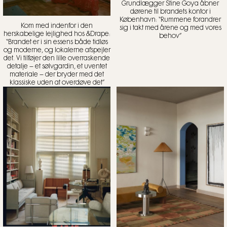
Grundlægger Stine Goya åbner
dørene til brandets kontor i
København: “Rummene forandrer
Kom med indenfor i den
sig i takt med årene og med vores
herskabelige lejlighed hos &Drape:
behov”
“Brandet er i sin essens både tidløs
og moderne, og lokalerne afspejler
det. Vi tilføjer den lille overraskende
detalje – et sølvgardin, et uventet
materiale – der bryder med det
klassiske uden at overdøve det”