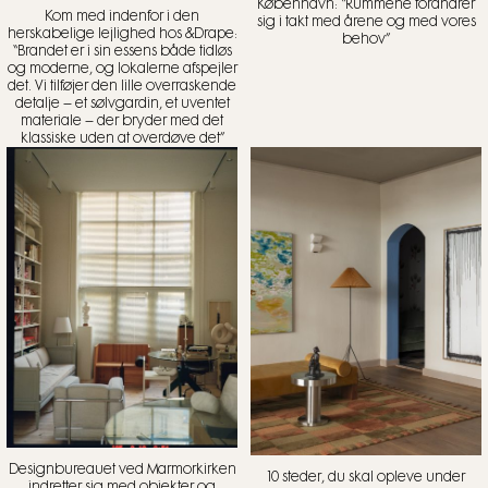
København: “Rummene forandrer
Kom med indenfor i den
sig i takt med årene og med vores
herskabelige lejlighed hos &Drape:
behov”
“Brandet er i sin essens både tidløs
og moderne, og lokalerne afspejler
det. Vi tilføjer den lille overraskende
detalje – et sølvgardin, et uventet
materiale – der bryder med det
klassiske uden at overdøve det”
Designbureauet ved Marmorkirken
10 steder, du skal opleve under
indretter sig med objekter og