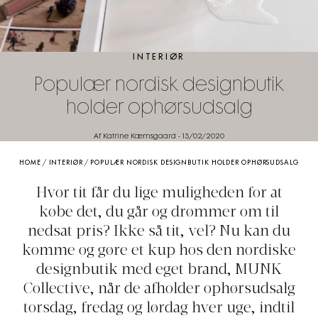
INTERIØR
Populær nordisk designbutik
holder ophørsudsalg
Af Katrine Kæmsgaard
-
13/02/2020
HOME
/
INTERIØR
/
POPULÆR NORDISK DESIGNBUTIK HOLDER OPHØRSUDSALG
Hvor tit får du lige muligheden for at
købe det, du går og drømmer om til
nedsat pris? Ikke så tit, vel? Nu kan du
komme og gøre et kup hos den nordiske
designbutik med eget brand, MUNK
Collective, når de afholder ophørsudsalg
torsdag, fredag og lørdag hver uge, indtil