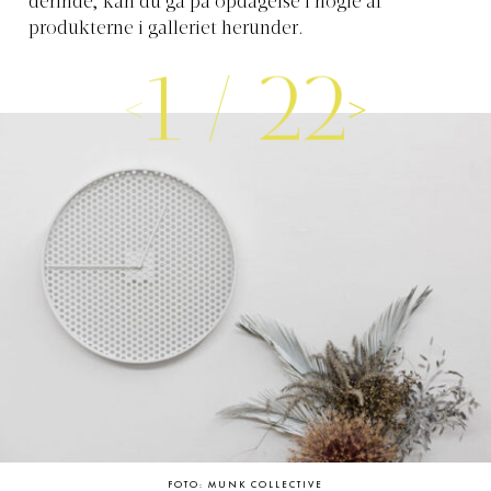
derinde, kan du gå på opdagelse i nogle af
produkterne i galleriet herunder.
1
/
22
FOTO: MUNK COLLECTIVE