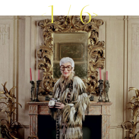
1
/
6