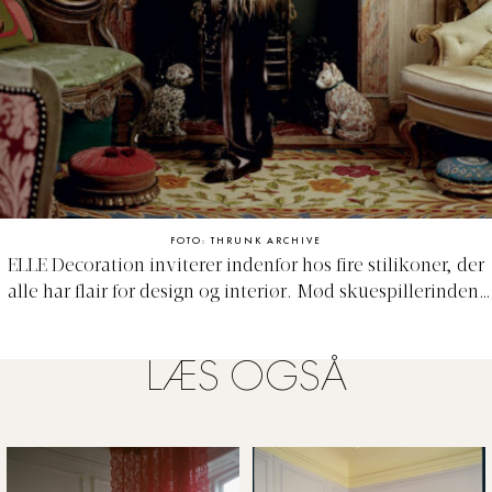
FOTO: THRUNK ARCHIVE
ELLE Decoration inviterer indenfor hos fire stilikoner, der
alle har flair for design og interiør. Mød skuespillerinden,
galleristen, modeentusiasten og indretningsarkitekten –
som alle beviser et mod og en personlighed i deres
LÆS OGSÅ
indretning. Læs om Modeentusiast Iris Apfel og om hendes
overdådige hjem på Manhattan.