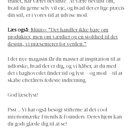
truffet, har været bevidste. At være bevidst om,
hvad du gerne selv vil eje, og hvad der er lige præcis
din stil, er i vores tid at udvise mod.
Læs også:
Muuto: ”Det handler ikke bare om
produkter, men om værdier og en stolthed til det
design, vi præsenterer for verden.”
I det nye magasin får du masser af inspiration til at
udforske, hvad der er dig, og vi håber, at du med
det i baghovedet finder tid og lyst – og mod – til at
skabe efterårets fedeste indretning.
God læselyst!
Psst … Vi har også besøgt stifterne af det cool
interiørmærke Friends & Founders. Deres hjem kan
du godt glæde dig til at se!