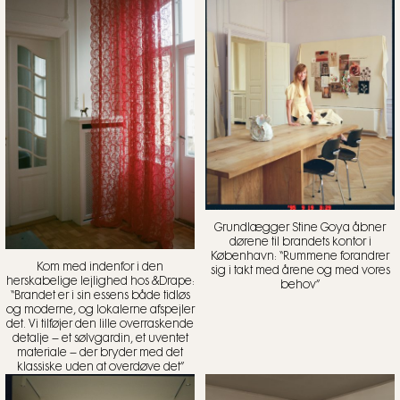
Grundlægger Stine Goya åbner
dørene til brandets kontor i
København: “Rummene forandrer
Kom med indenfor i den
sig i takt med årene og med vores
herskabelige lejlighed hos &Drape:
behov”
“Brandet er i sin essens både tidløs
og moderne, og lokalerne afspejler
det. Vi tilføjer den lille overraskende
detalje – et sølvgardin, et uventet
materiale – der bryder med det
klassiske uden at overdøve det”