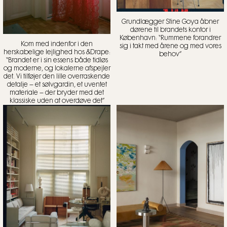
Grundlægger Stine Goya åbner
dørene til brandets kontor i
København: “Rummene forandrer
Kom med indenfor i den
sig i takt med årene og med vores
herskabelige lejlighed hos &Drape:
behov”
“Brandet er i sin essens både tidløs
og moderne, og lokalerne afspejler
det. Vi tilføjer den lille overraskende
detalje – et sølvgardin, et uventet
materiale – der bryder med det
klassiske uden at overdøve det”