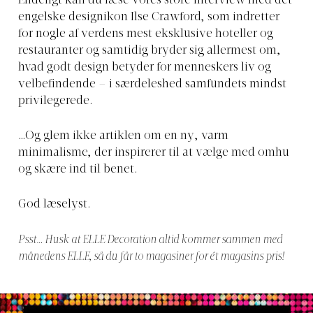
Endeligt kan du læse vores store interview med det
engelske designikon Ilse Crawford, som indretter
for nogle af verdens mest eksklusive hoteller og
restauranter og samtidig bryder sig allermest om,
hvad godt design betyder for menneskers liv og
velbefindende – i særdeleshed samfundets mindst
privilegerede.
…Og glem ikke artiklen om en ny, varm
minimalisme, der inspirerer til at vælge med omhu
og skære ind til benet.
God læselyst.
Psst… Husk at ELLE Decoration altid kommer sammen med
månedens ELLE, så du får to magasiner for ét magasins pris!