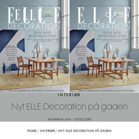
INTERIØR
Nyt ELLE Decoration på gaden
Af Kirstine Juhl
-
21/02/2018
HOME
/
INTERIØR
/
NYT ELLE DECORATION PÅ GADEN