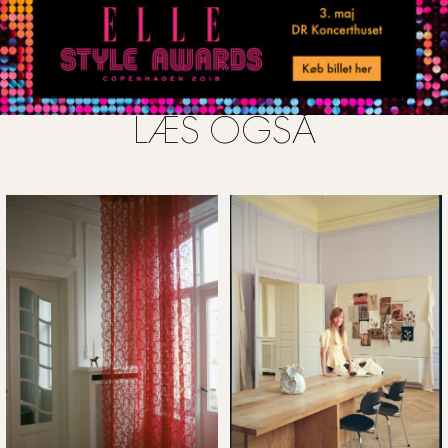
LÆS OGSÅ