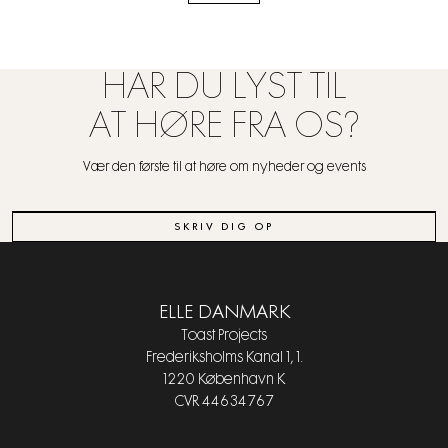
HAR DU LYST TIL
AT HØRE FRA OS?
Vær den første til at høre om nyheder og events
SKRIV DIG OP
ELLE DANMARK
Toast Projects
Frederiksholms Kanal 1, 1.
1220 København K
CVR 44634767