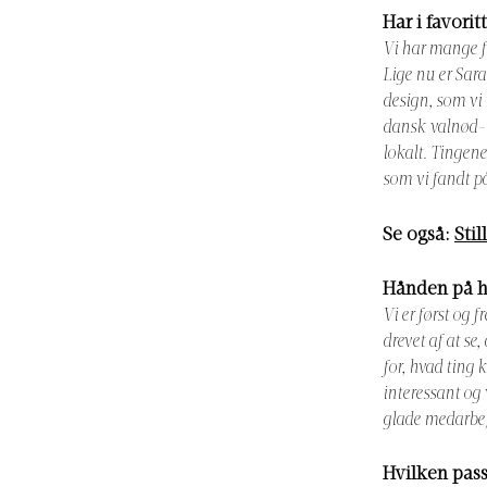
Har i favori
Vi har mange fa
Lige nu er Sar
design, som vi
dansk valnød-de
lokalt. Tingene
som vi fandt på
Se også:
Sti
Hånden på hj
Vi er først og 
drevet af at se
for, hvad ting 
interessant og
glade medarbej
Hvilken pass