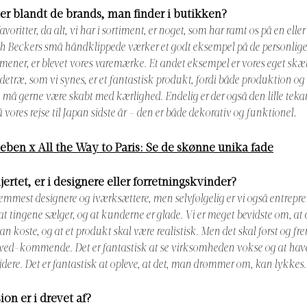
tter blandt de brands, man finder i butikken?
voritter, da alt, vi har i sortiment, er noget, som har ramt os på en ell
ah Beckers små håndklippede værker et godt eksempel på de personlige h
 mener, er blevet vores varemærke. Et andet eksempel er vores eget skæ
træ, som vi synes, er et fantastisk produkt, fordi både produktion og 
 må gerne være skabt med kærlighed. Endelig er der også den lille teka
 vores rejse til Japan sidste år – den er både dekorativ og funktionel
.
lleben x All the Way to Paris: Se de skønne unika fade
ertet, er i designere eller forretningskvinder?
fremmest designere og iværksættere, men selvfølgelig er vi også entrepre
, at tingene sælger, og at kunderne er glade. Vi er meget bevidste om, at 
kan koste, og at et produkt skal være realistisk. Men det skal først og f
 ved-kommende. Det er fantastisk at se virksomheden vokse og at have
dere. Det er fantastisk at opleve, at det, man drømmer om, kan lykkes.
ion er i drevet af?