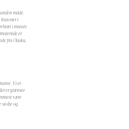
er anden måde.
istorier i
rebræt i massiv
materiale er
nde fra Claska,
nante. Vi er
der er grænser
remmest være
 stolte og