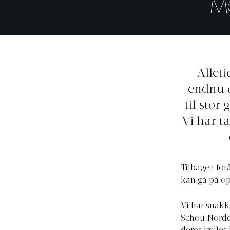
M
Alleti
endnu e
til stor
Vi har t
Tilbage i fo
kan gå på op
Vi har snakk
Schou Norden