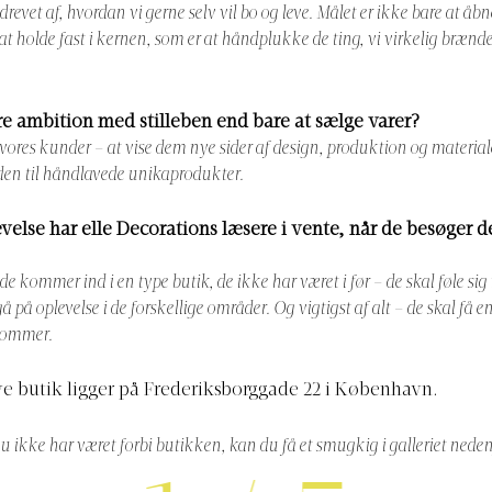
d drevet af, hvordan vi gerne selv vil bo og leve. Målet er ikke bare at å
t holde fast i kernen, som er at håndplukke de ting, vi virkelig brænde
rre ambition med stilleben end bare at sælge varer?
e vores kunder – at vise dem nye sider af design, produktion og material
eden til håndlavede unikaprodukter.
velse har elle Decorations læsere i vente, når de besøger 
 de kommer ind i en type butik, de ikke har været i før – de skal føle sig 
på oplevelse i de forskellige områder. Og vigtigst af alt – de skal få en
kommer.
ye butik ligger på Frederiksborggade 22 i København.
 ikke har været forbi butikken, kan du få et smugkig i galleriet neden