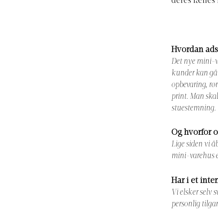
deres fælles 
Hvordan adsk
Det nye mini-va
kunder kan gå 
opbevaring, rør
print. Man skal
stuestemning.
Og hvorfor 
Lige siden vi å
mini-varehus e
Har i et inte
Vi elsker selv
personlig tilga