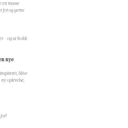
bne en masse
r for og gerne
er – og at holde
den nye
inspireret, blive
 ny oplevelse,
for!