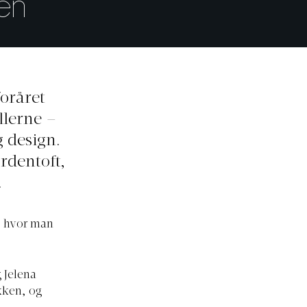
en
foråret
llerne –
g design.
rdentoft,
.
s, hvor man
 Jelena
kken, og