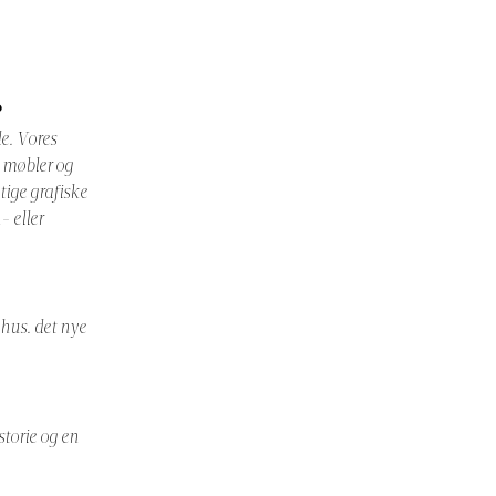
?
e. Vores
, møbler og
gtige grafiske
- eller
ehus. det nye
torie og en