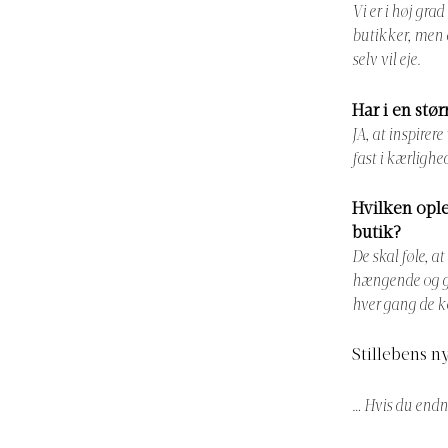
Vi er i høj gra
butikker, men a
selv vil eje.
Har i en stø
JA, at inspirer
fast i kærligh
Hvilken ople
butik?
De skal føle, at
hængende og gå 
hver gang de 
Stillebens n
… Hvis du endnu