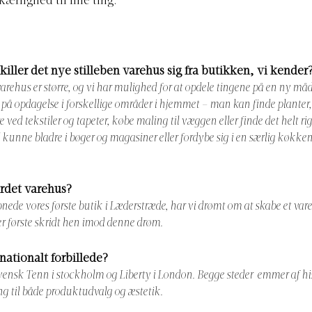
kærlighed til fine ting.
iller det nye stilleben
varehus sig fra butikken, vi kender
rehus er større, og vi har mulighed for at opdele tingene på en ny måd
på opdagelse i forskellige områder i hjemmet – man kan finde planter
e ved tekstiler og tapeter, købe maling til væggen eller finde det helt ri
 kunne bladre i bøger og magasiner eller fordybe sig i en særlig køkken
ordet varehus?
bnede vores første butik i Læderstræde, har vi drømt om at skabe et var
r første skridt hen imod denne drøm.
rnationalt forbillede?
 svensk Tenn i stockholm og Liberty i London.
Begge steder emmer af his
ng til både produktudvalg og æstetik.