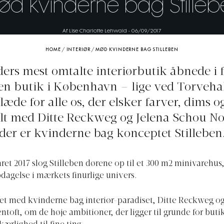
ød kvinderne bag Stilleb
Af Lise Charlotte Lehwald
-
06/09/2017
HOME
/
INTERIØR
/
MØD KVINDERNE BAG STILLEBEN
ders mest omtalte interiørbutik åbnede i 
n butik i København – lige ved Torveha
 glæde for alle os, der elsker farver, dims o
alt med Ditte Reckweg og Jelena Schou No
der er kvinderne bag konceptet Stilleben
råret 2017 slog Stilleben dørene op til et 300 m2 minivarehu
dagelse i mærkets finurlige univers.
et med kvinderne bag interiør-paradiset, Ditte Reckweg og
toft, om de høje ambitioner, der ligger til grunde for buti