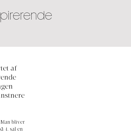
spirerende
tet af
rende
ngen
unstnere
. Man bliver
å 4. sal en