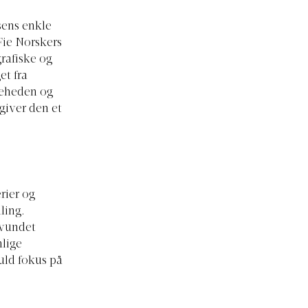
sens enkle
Fie Norskers
rafiske og
et fra
keheden og
giver den et
rier og
ling.
 vundet
nlige
uld fokus på