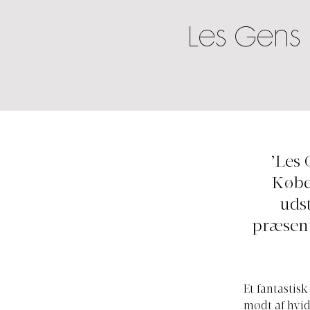
Les Gens 
’Les 
Købe
uds
præsent
Et fantastisk
mødt af hvid