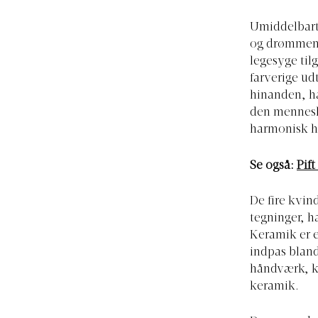
Umiddelbart 
og drømmende
legesyge til
farverige ud
hinanden, ha
den menneske
harmonisk he
Se også:
Pift
De fire kvin
tegninger, h
Keramik er e
indpas bland
håndværk, k
keramik.