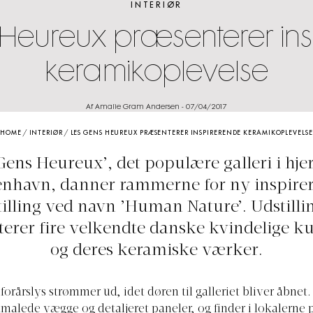
INTERIØR
Heureux præsenterer in
keramikoplevelse
Af Amalie Gram Andersen
-
07/04/2017
HOME
/
INTERIØR
/
LES GENS HEUREUX PRÆSENTERER INSPIRERENDE KERAMIKOPLEVELSE
Gens Heureux’, det populære galleri i hjer
nhavn, danner rammerne for ny inspire
tilling ved navn ’Human Nature’. Udstilli
erer fire velkendte danske kvindelige k
og deres keramiske værker.
 forårslys strømmer ud, idet døren til galleriet bliver åbnet
malede vægge og detaljeret paneler, og finder i lokalerne p