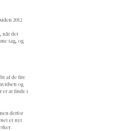
 siden 2012
, når det
me tag, og
t af de fire
avidsen og
 er at finde i
 men derfor
met et nyt
ærker.