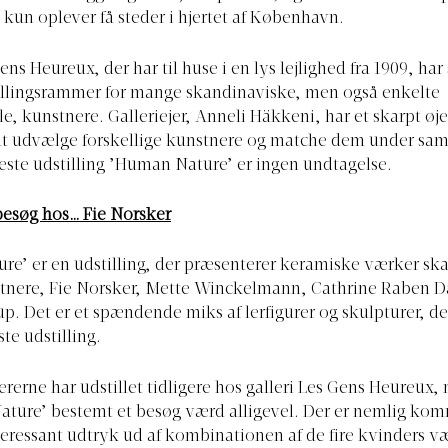
kun oplever få steder i hjertet af København.
ens Heureux, der har til huse i en lys lejlighed fra 1909, har
illingsrammer for mange skandinaviske, men også enkelte
le, kunstnere. Galleriejer, Anneli Häkkeni, har et skarpt øje
at udvælge forskellige kunstnere og matche dem under sam
yeste udstilling ’Human Nature’ er ingen undtagelse.
besøg hos… Fie Norsker
e’ er en udstilling, der præsenterer keramiske værker skab
tnere, Fie Norsker, Mette Winckelmann, Cathrine Raben D
p. Det er et spændende miks af lerfigurer og skulpturer, der
ste udstilling.
ererne har udstillet tidligere hos galleri Les Gens Heureux,
ture’ bestemt et besøg værd alligevel. Der er nemlig kom
eressant udtryk ud af kombinationen af de fire kvinders v