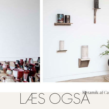
Keramik af Ca
LÆS OGSÅ