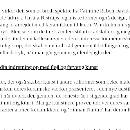
virker det, som et bredt spektre fra Cathrine Raben David
 udtryk, Ursula Nistrups organiske former og rå design, 
gang til arbejdet med keramikken til Mette Winckelmanns g
tryk. Men selvom de fire kvinders stilarter adskiller sig meg
r de fundet en fællesnævner i deres interesse for mennes
lig krop, der skaber en rød tråd gennem udstillingen, og 
lhedstryk, når man går gennem gallerilejligheden.
 din indretning op med fløjl og farverig kunst
der, der også skaber kunst i andre stilformer som f.eks. male
ar kun deres keramiske værker præsenteret i den nye udstil
t håndværk der, gennem de seneste år, i stigende grad har
t nutidig kunst. Mange kunstnere prøver, udover deres va
ræfter af med keramikken, og ’Human Nature’ har derfor f