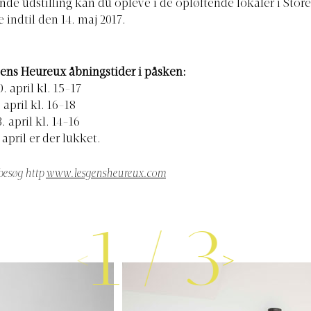
e udstilling kan du opleve i de opløftende lokaler i Store
 indtil den 14. maj 2017.
Gens Heureux åbningstider i påsken:
 april kl. 15-17
 april kl. 16-18
. april kl. 14-16
 april er der lukket.
 besøg http
www.lesgensheureux.com
1
/
3