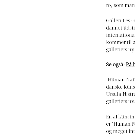
ro, som man 
Galleri Les G
dannet udst
internationa
kommer til 
galleriets n
Se også:
På 
’Human Natur
danske kuns
Ursula Nistru
galleriets ny
En af kunstn
er ’Human Na
og meget int