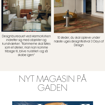
Designbureauet ved Marmorkirken
10 steder, du skal opleve under
indretter sig med objekter og
næste uges designfestival 3 Days of
kunstværker: “Rammerne skal føles
Design
som et atelier, man kan komme
tilbage til, blive nulstillet i og så
skabe igen”
NYT MAGASIN PÅ
GADEN