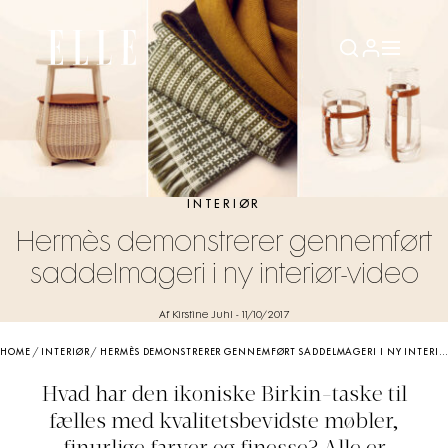
INTERIØR
Hermès demonstrerer gennemført
saddelmageri i ny interiør-video
Af Kirstine Juhl
-
11/10/2017
HOME
/
INTERIØR
/
HERMÈS DEMONSTRERER GENNEMFØRT SADDELMAGERI I NY INTERIØR-VIDEO
Hvad har den ikoniske Birkin-taske til
fælles med kvalitetsbevidste møbler,