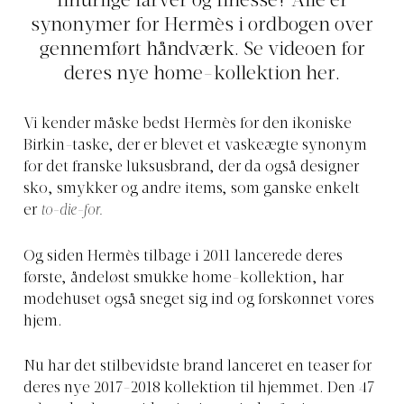
finurlige farver og finesse? Alle er
synonymer for Hermès i ordbogen over
gennemført håndværk. Se videoen for
deres nye home-kollektion her.
Vi kender måske bedst Hermès for den ikoniske
Birkin-taske, der er blevet et vaskeægte synonym
for det franske luksusbrand, der da også designer
sko, smykker og andre items, som ganske enkelt
er
to-die-for.
Og siden Hermès tilbage i 2011 lancerede deres
første, åndeløst smukke home-kollektion, har
modehuset også sneget sig ind og forskønnet vores
hjem.
Nu har det stilbevidste brand lanceret en teaser for
deres nye 2017-2018 kollektion til hjemmet. Den 47