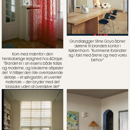
Grundlægger Stine Goya åbner
dørene til brandets kontor i
København: “Rummene forandrer
Kom med indenfor i den
sig i takt med årene og med vores
herskabelige lejlighed hos &Drape:
behov”
“Brandet er i sin essens både tidløs
og moderne, og lokalerne afspejler
det. Vi tilføjer den lille overraskende
detalje – et sølvgardin, et uventet
materiale – der bryder med det
klassiske uden at overdøve det”