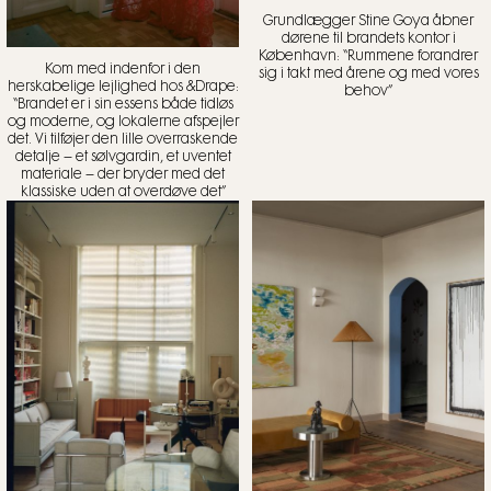
Grundlægger Stine Goya åbner
dørene til brandets kontor i
København: “Rummene forandrer
Kom med indenfor i den
sig i takt med årene og med vores
herskabelige lejlighed hos &Drape:
behov”
“Brandet er i sin essens både tidløs
og moderne, og lokalerne afspejler
det. Vi tilføjer den lille overraskende
detalje – et sølvgardin, et uventet
materiale – der bryder med det
klassiske uden at overdøve det”