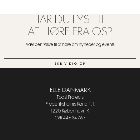
HAR DU LYST TIL
AT HØRE FRA OS?
Vær den første til at høre om nyheder og events
SKRIV DIG OP
ELLE DANMARK
Toast Projects
Frederiksholms Kanal 1, 1.
1220 København K
CVR 44634767