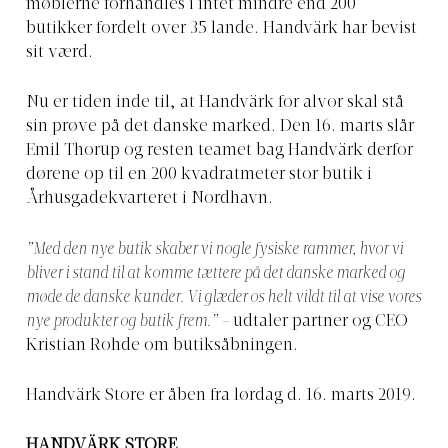
møblerne forhandles i intet mindre end 200
butikker fordelt over 35 lande. Handvärk har bevist
sit værd.
Nu er tiden inde til, at Handvärk for alvor skal stå
sin prøve på det danske marked. Den 16. marts slår
Emil Thorup og resten teamet bag Handvärk derfor
dørene op til en 200 kvadratmeter stor butik i
Århusgadekvarteret i Nordhavn.
”Med den nye butik skaber vi nogle fysiske rammer, hvor vi
bliver i stand til at komme tættere på det danske
marked og
møde de danske kunder. Vi glæder os helt vildt til at vise vores
nye produkter og butik frem.” –
udtaler partner og CEO
Kristian Rohde om butiksåbningen.
Handvärk Store er åben fra lørdag d. 16. marts 2019.
HANDVÄRK STORE