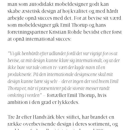
man som autodidakt møbeldesigner godt kan
skabe æstetisk design af høj kvalitet og med hårdt
arbejde opnå succes med det. For at bevise sit værd
som møbeldesigner gik Emil Thorup og hans
forretningspartner Kristian Rohde bevidst efter først
at opnå international succes:
”Vi gik benhårdt efter udlandet fordi det var vigtigt for os at
bevise, at mit design kunne klare sig internationalt, og at der
ikke bare var tale om en tv-vært der lagde navn til en
produktserie. På den internationale designscene skal mit
design kunne bære sig selv – der er ingen der ved hvem Emil
Thorup er, når vi præsenterer på de største messer rundt
omkring i verden”
– fortæller Emil Thorup, hvis
ambition i den grad er lykkedes.
Tre år efter Handvärk blev stiftet, har brandet en
række overbevisende design i deres sortiment, og