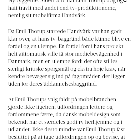
Nybyggerne. Siden 2016 har Emil Thorup dog også
haft travlt med andet end tv-produktionerne,
nemlig sit møbelfirma Handvärk.
Da Emil Thorup startede Handvärk var han godt
klar over, at hans tv-baggrund både kunne blive en
fordel og en ulempe. En fordel fordi hans projekt
helt automatisk ville få stor mediebevågenhed i
Danmark, men en ulempe fordi der ofte stilles
særligt kritiske spørgsmål og ekstra høje krav, når
kendte bevæger sig ind på fagområder, der ligger
uden for deres uddannelsesbaggrund.
At Emil Thorups valg faldt på møbelbranchen
gjorde ikke ligefrem udfordringen lettere og
fordommene færre, da dansk møbeldesign som
bekendt har et særdeles godt ry herhjemme og i
udlandet. Ikke desto mindre var Emil Thorup fast
besluttet på at tage udfordringen op og bevise, at