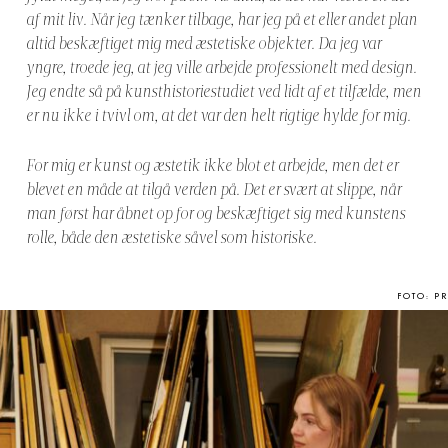
af mit liv. Når jeg tænker tilbage, har jeg på et eller andet plan
altid beskæftiget mig med æstetiske objekter. Da jeg var
yngre, troede jeg, at jeg ville arbejde professionelt med design.
Jeg endte så på kunsthistoriestudiet ved lidt af et tilfælde, men
er nu ikke i tvivl om, at det var den helt rigtige hylde for mig.
For mig er kunst og æstetik ikke blot et arbejde, men det er
blevet en måde at tilgå verden på. Det er svært at slippe, når
man først har åbnet op for og beskæftiget sig med kunstens
rolle, både den æstetiske såvel som historiske.
FOTO: PR