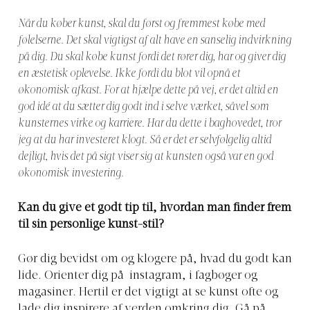
Når du køber kunst, skal du først og fremmest købe med
følelserne. Det skal vigtigst af alt have en sanselig indvirkning
på dig. Du skal købe kunst fordi det rører dig, har og giver dig
en æstetisk oplevelse. Ikke fordi du blot vil opnå et
økonomisk afkast. For at hjælpe dette på vej, er det altid en
god idé at du sætter dig godt ind i selve værket, såvel som
kunsternes virke og karriere. Har du dette i baghovedet, tror
jeg at du har investeret klogt. Så er det er selvfølgelig altid
dejligt, hvis det på sigt viser sig at kunsten også var en god
økonomisk investering.
Kan du give et godt tip til, hvordan man finder frem
til sin personlige kunst-stil?
Gør dig bevidst om og klogere på, hvad du godt kan
lide. Orienter dig på instagram, i fagbøger og
magasiner. Hertil er det vigtigt at se kunst ofte og
lade dig inspirere af verden omkring dig. Gå på