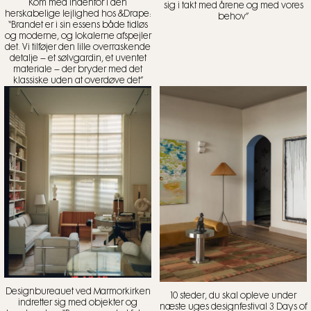
Kom med indenfor i den
sig i takt med årene og med vores
herskabelige lejlighed hos &Drape:
behov”
“Brandet er i sin essens både tidløs
og moderne, og lokalerne afspejler
det. Vi tilføjer den lille overraskende
detalje – et sølvgardin, et uventet
materiale – der bryder med det
klassiske uden at overdøve det”
Designbureauet ved Marmorkirken
10 steder, du skal opleve under
indretter sig med objekter og
næste uges designfestival 3 Days of