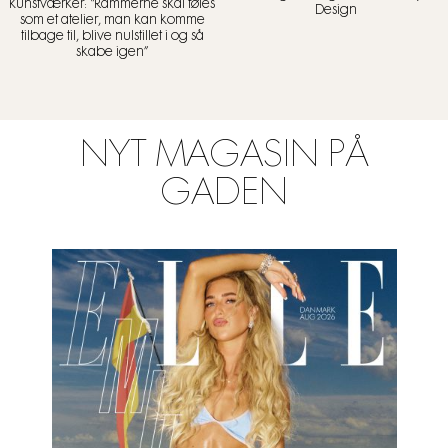
kunstværker: “Rammerne skal føles
Design
som et atelier, man kan komme
tilbage til, blive nulstillet i og så
skabe igen”
NYT MAGASIN PÅ
GADEN