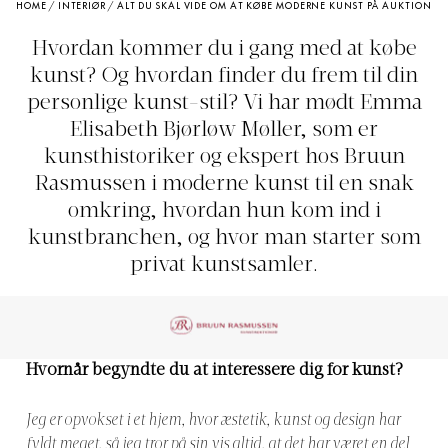
HOME
/
INTERIØR
/
ALT DU SKAL VIDE OM AT KØBE MODERNE KUNST PÅ AUKTION
Hvordan kommer du i gang med at købe
kunst? Og hvordan finder du frem til din
personlige kunst-stil? Vi har mødt Emma
Elisabeth Bjørløw Møller, som er
kunsthistoriker og ekspert hos Bruun
Rasmussen i moderne kunst til en snak
omkring, hvordan hun kom ind i
kunstbranchen, og hvor man starter som
privat kunstsamler.
Hvornår begyndte du at interessere dig for kunst?
Jeg er opvokset i et hjem, hvor æstetik, kunst og design har
fyldt meget, så jeg tror på sin vis altid, at det har været en del