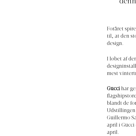
denn
Foråret spir
til, at den 
design.
I løbet af d
designinstal
mest vintert
Gucci
har ge
flagshipstor
blandt de fo
Udstillinge
Guillermo Sa
april i Gucci
april.