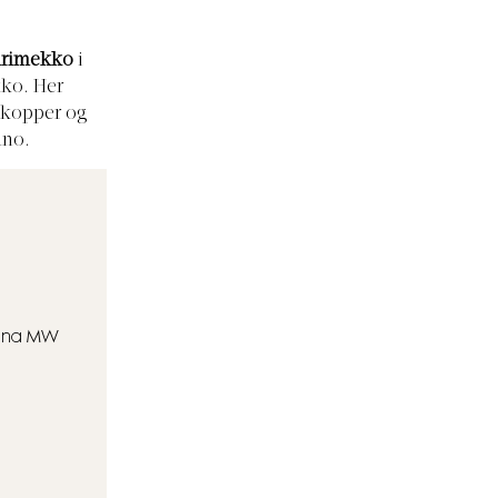
rimekko
i
ko. Her
sokopper og
ano.
Hanna MW