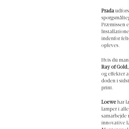
Prada
udfor
spørgsmålteg
Præmissen er
Installation
indenfor fel
opleves.
Hvis du mang
Ray of Gold
og effekter a
døden i sidst
print.
Loewe
har l
lamper i all
samarbejde m
innovative l