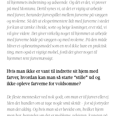
til hjemmets indretning og udseende. Og dét er det, vi prøver
på med Montana.
Dertil synes vi, at det er vigtig at arbejde
med farver, herunder farvespillet mellem
farverne på væggen
og reolerne. Så dét at eksperimentere lidt med farverne i stedet
for kun at tænke i hvide, sorte og beige løsninger, er et råd, vi
vil give videre. Det giver virkelig noget til hjemmet at arbejde
med farverne både på væggen og med reolerne. På den måde
bliver et opbevaringsmødel som en reol ikke bare en praktisk
ting, men også et vigtigt møbel, fordi det giver noget til
hjemmet rent farvemæssigt.
Hvis man ikke er vant til indrette sit hjem med
farver, hvordan kan man så starte “stille” ud og
ikke opleve farverne for voldsomme?
De fleste mennesker ved nok godt, om man er til farver eller ej.
Men det handler om at tage nogle små skridt – for så fortryder
man det aldrig. Og hvis man så er bevidst om, hvilket hjem
man har, herunder om det er møblerne, udsigten, kunsten på