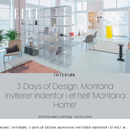
INTERIØR
3 Days of Design: Montana
inviterer indenfor i et helt ‘Montana
Home’
Af Emilie Bech Zerlang
-
24/05/2016
HOME
/
INTERIØR
/
3 DAYS OF DESIGN: MONTANA INVITERER INDENFOR I ET HELT ‘MONTANA HOME’