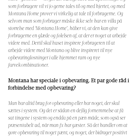
som forbrugere vil vi jo gerne tales til og med hjertet, og med
Montana Home prøver vi virkelig at tale til forbrugerne. Og
selvom man som forbruger måske ikke selv har en villa på
størrelse med ‘Montana Home’, håber vi, at den kan give
forbrugerne en glæde og følelsen af, at der er noget at arbejde
videre med. Dertil skal huset inspirere forbrugeren til at
arbejde videre med Montana og blive inspireret til nye
opbevaringløsninger i alle hjemmet rum og nye
farvekombinationer.
Montana har speciale i opbevaring. Et par gode råd i
forbindelse med opbevaring?
Man har altid brug for opbevaring eller har noget, der skal
sættes i system. Og det er sådan en dejlig fornemmelse at få
sat tingene i system og endda på en pæn måde, som også ser
præsentabelt ud, når man fx har gæster. Så det handler om at
gøre opbevaring til noget pænt, og noget, der bidrager positivt