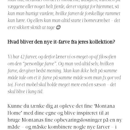
væggene eller noget helt fjerde, der er vigtigt for hjemmet, så
kan man hurtigt vurdere, hvilke farver de forskellige rummet
kan bære. Og ellers kan man altid starte i børneværelset – det
er et sikkert skridt at tage 😉
Hvad bliver den nye it-farve fra jeres kollektion?
Vi har 42 farver, og derfor læner vi os meget op af filosofien
om den “personlige farve”. Og man ved altid selv, hvilken
farve, der giver bedst mening. Man kan ikke helt på samme
måde tale om et it-farve på samme måde som man fx gør ved
tøj. For et møbel skal holde meget mere end en sæson – det
skal blive i lang tid.
Kunne du tænke dig at opleve det fine ‘Montana
Home’ med dine egne og blive inspireret til at
bruge Montanas fine opbevaringsløsninger på en ny
måde – og måske kombinere nogle nye farver – i