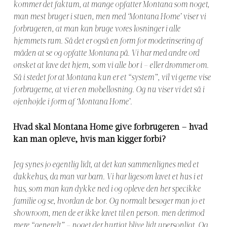
kommer det faktum, at m
ange opfatter Montana som noget,
man mest bruger i stuen, men med ‘Montana Home’ viser vi
forbrugeren, at man kan bruge vores løsninger i alle
hjemmets rum. Så det er også en form for moderinsering af
måden at se og opfatte Montana på. V
i har med andre ord
ønsket at lave det hjem, som vi alle bor i – eller drømmer om.
Så i stedet for at Montana kun er et “system”, vil vi gerne vise
forbrugerne, at vi er en møbelløsning. Og nu viser vi det så i
øjenhøjde i form af ‘Montana Home’.
Hvad skal Montana Home give forbrugeren – hvad
kan man opleve, hvis man kigger forbi?
Jeg synes jo egentlig lidt, at det kan sammenlignes med et
dukkehus, da man var barn. Vi har ligesom lavet et hus i et
hus, som man kan dykke ned i og opleve den her specikke
familie og se, hvordan de bor. Og normalt besøger man jo et
showroom, men de er ikke lavet til en person. men derimod
mere “generelt” – noget der hurtigt blive lidt upersonligt. Og