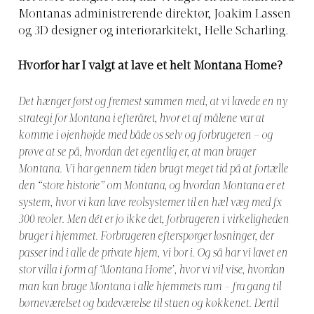
Montanas administrerende direktør, Joakim Lassen
og 3D designer og interiørarkitekt, Helle Scharling.
Hvorfor har I valgt at lave et helt Montana Home?
Det hænger først og fremest sammen med, at vi lavede en ny
strategi for Montana i efteråret, hvor et af målene var at
komme i øjenhøjde med både os selv og forbrugeren – og
prøve at se på, hvordan det egentlig er, at man bruger
Montana. Vi har gennem tiden brugt meget tid på at fortælle
den “store historie” om Montana, og hvordan Montana er et
system, hvor vi kan lave reolsystemer til en hæl væg med fx
300 reoler. Men dét er jo ikke det, forbrugeren i virkeligheden
bruger i hjemmet. Forbrugeren efterspørger løsninger, der
passer ind i alle de private hjem, vi bor i. Og så har vi lavet en
stor villa i form af ‘Montana Home’, hvor vi vil vise, hvordan
man kan bruge Montana i alle hjemmets rum – fra gang til
børneværelset og badeværelse til stuen og køkkenet. Dertil