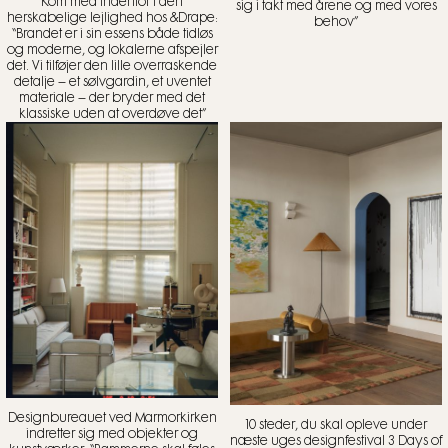
Kom med indenfor i den
sig i takt med årene og med vores
herskabelige lejlighed hos &Drape:
behov”
“Brandet er i sin essens både tidløs
og moderne, og lokalerne afspejler
det. Vi tilføjer den lille overraskende
detalje – et sølvgardin, et uventet
materiale – der bryder med det
klassiske uden at overdøve det”
Designbureauet ved Marmorkirken
10 steder, du skal opleve under
indretter sig med objekter og
næste uges designfestival 3 Days of