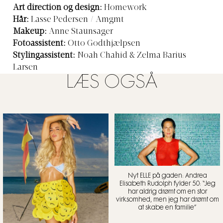
Art direction og design:
Homework
Hår:
Lasse Pedersen / Amgmt
Makeup:
Anne Staunsager
Fotoassistent:
Otto Godthjælpsen
Stylingassistent:
Noah Chahid & Zelma Barius
Larsen
LÆS OGSÅ
Nyt ELLE på gaden: Andrea
Elisabeth Rudolph fylder 50: “Jeg
har aldrig drømt om en stor
virksomhed, men jeg har drømt om
at skabe en familie”