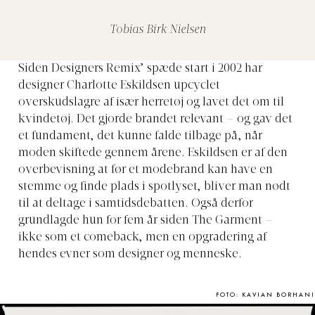
Tobias Birk Nielsen
Siden Designers Remix’ spæde start i 2002 har
designer Charlotte Eskildsen upcyclet
overskudslagre af især herretøj og lavet det om til
kvindetøj. Det gjorde brandet relevant – og gav det
et fundament, det kunne falde tilbage på, når
moden skiftede gennem årene. Eskildsen er af den
overbevisning at før et modebrand kan have en
stemme og finde plads i spotlyset, bliver man nødt
til at deltage i samtidsdebatten. Også derfor
grundlagde hun for fem år siden The Garment –
ikke som et comeback, men en opgradering af
hendes evner som designer og menneske.
FOTO: KAVIAN BORHANI