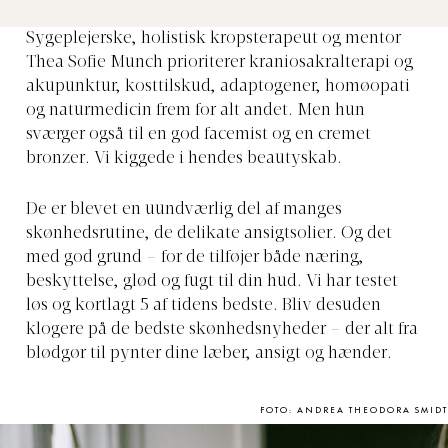
Sygeplejerske, holistisk kropsterapeut og mentor
Thea Sofie Munch prioriterer kraniosakralterapi og
akupunktur, kosttilskud, adaptogener, homøopati
og naturmedicin frem for alt andet. Men hun
sværger også til en god facemist og en cremet
bronzer. Vi kiggede i hendes beautyskab.
De er blevet en uundværlig del af manges
skønhedsrutine, de delikate ansigtsolier. Og det
med god grund – for de tilføjer både næring,
beskyttelse, glød og fugt til din hud. Vi har testet
løs og kortlagt 5 af tidens bedste. Bliv desuden
klogere på de bedste skønhedsnyheder – der alt fra
blødgør til pynter dine læber, ansigt og hænder.
FOTO: ANDREA THEODORA SMIDT