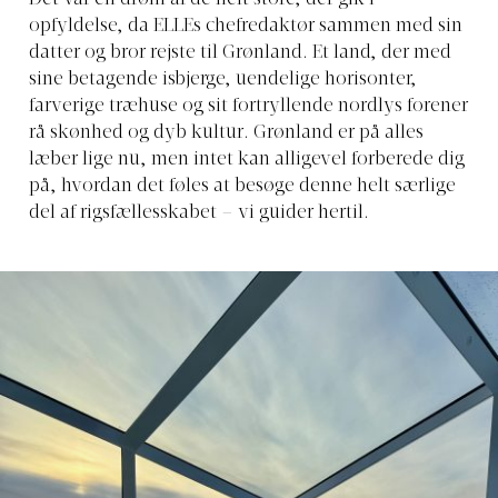
Det var en drøm af de helt store, der gik i
opfyldelse, da ELLEs chefredaktør sammen med sin
datter og bror rejste til Grønland. Et land, der med
sine betagende isbjerge, uendelige horisonter,
farverige træhuse og sit fortryllende nordlys forener
rå skønhed og dyb kultur. Grønland er på alles
læber lige nu, men intet kan alligevel forberede dig
på, hvordan det føles at besøge denne helt særlige
del af rigsfællesskabet – vi guider hertil.