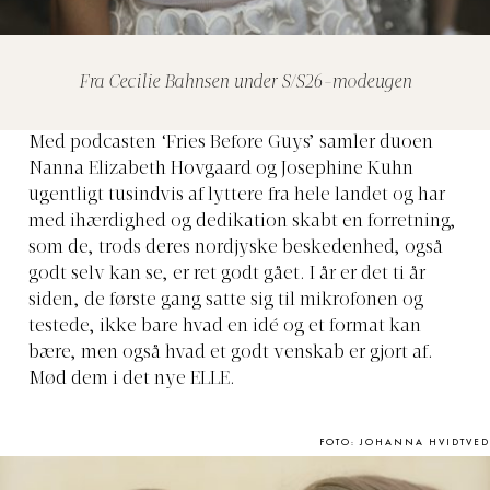
Fra Cecilie Bahnsen under S/S26-modeugen
Med podcasten ‘Fries Before Guys’ samler duoen
Nanna Elizabeth Hovgaard og Josephine Kuhn
ugentligt
tusindvis af lyttere fra hele landet og har
med ihærdighed og dedikation skabt en forretning,
som de, trods deres nordjyske beskedenhed, også
godt selv kan se, er ret godt gået. I år er det ti år
siden, de første gang satte sig til mikrofonen og
testede, ikke bare hvad en idé og et format kan
bære, men også hvad et godt venskab er gjort af.
Mød dem i det nye ELLE.
FOTO: JOHANNA HVIDTVED