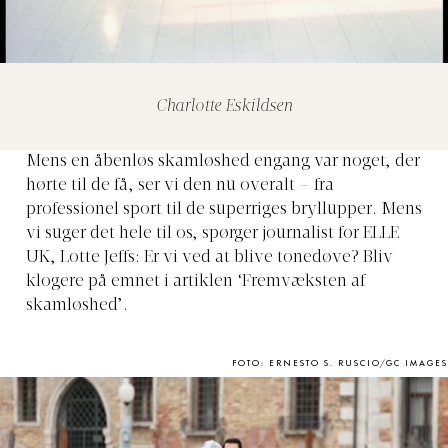
Charlotte Eskildsen
Mens en åbenløs skamløshed engang var noget, der
hørte til de få, ser vi den nu overalt – fra
pro
f
essionel sport til de superriges br
y
llu
pp
er. Mens
vi suger det hele til os, s
p
ørger
j
ournalist for ELLE
UK
, Lotte Jeffs: Er vi ved at blive tonedøve? Bliv
klogere på emnet i artiklen ‘Fremvæksten af
skamløshed’.
FOTO: ERNESTO S. RUSCIO/GC IMAGES