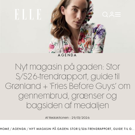
AGENDA
Nyt magasin på gaden: Stor
S/S26-trendrapport, guide til
Grønland + ‘Fries Before Guys’ om
gennembrud, grænser og
bagsiden af medaljen
Af Redaktionen
-
29/01/2026
HOME
/
AGENDA
/
NYT MAGASIN PÅ GADEN: STOR S/S26-TRENDRAPPORT, GUIDE TIL GRØNLAND + ‘FRIES BEFORE GUYS’ OM GENNEMBRUD, GRÆNSER OG BAGSIDEN AF MEDALJEN