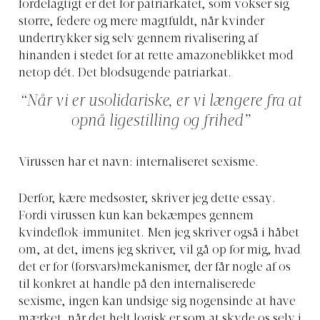
fordelagtigt er det for patriarkatet, som vokser sig
større, federe og mere magtfuldt, når kvinder
undertrykker sig selv gennem rivalisering af
hinanden i stedet for at rette amazoneblikket mod
netop dét. Det blodsugende patriarkat.
“Når vi er usolidariske, er vi længere fra at
opnå ligestilling og frihed”
Virussen har et navn: internaliseret sexisme.
Derfor, kære medsøster, skriver jeg dette essay.
Fordi virussen kun kan bekæmpes gennem
kvindeflok-immunitet. Men jeg skriver også i håbet
om, at det, imens jeg skriver, vil gå op for mig, hvad
det er for (forsvars)mekanismer, der får nogle af os
til konkret at handle på den internaliserede
sexisme, ingen kan undsige sig nogensinde at have
mærket, når det helt logisk er som at skyde os selv i