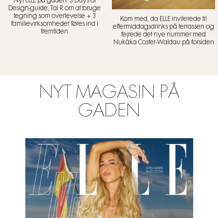
Nyt ELLE på gaden: 3 Days of
Design-guide, Tal R om at bruge
tegning som overlevelse + 3
Kom med, da ELLE inviterede til
familievirksomheder føres ind i
eftermiddagsdrinks på terrassen og
fremtiden
fejrede det nye nummer med
Nukâka Coster-Waldau på forsiden
NYT MAGASIN PÅ
GADEN