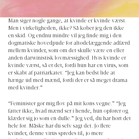
Man siger nogle gange, at kvinde er kvinde værst.
Men i virkeligheden, ikke? Så køber jeg den ikke
en skid. Og endnu mindre vil jeg finde mig i den
dogmatiske hovedpude for altødelæggende adfærd
mellem kvinder, som om det skulle være en eller
anden darwinistisk lovmæssighed. Hvis kvinde er
kvinde værst, så er det, fordi hun har en virus, som
er skabt af patriarkatet. “Jeg kan bedst lide at
hænge ud med mænd, fordi der er så meget drama
med kvinder.”
“Feminister gør mig flov på mit køns vegne.” “Jeg
fatter ikke, hvad mænd ser i hende, hun opfører og
klæder sig jo som en dulle.” Jeg ved, du har hørt det
hele før. Måske har du selv sagt det. Jo flere
kvinder, denne virus spredes til, jo mere