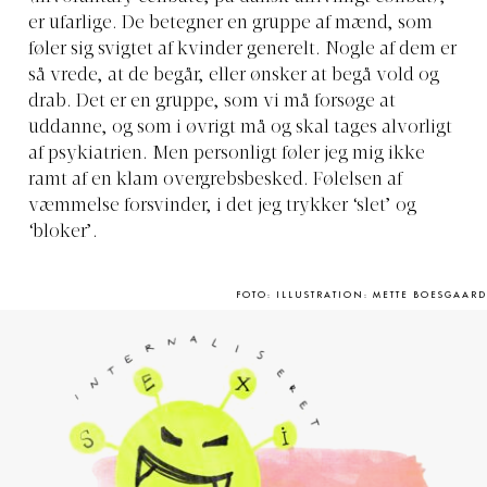
er ufarlige. De betegner en gruppe af mænd, som
føler sig svigtet af kvinder generelt. Nogle af dem er
så vrede, at de begår, eller ønsker at begå vold og
drab. Det er en gruppe, som vi må forsøge at
uddanne, og som i øvrigt må og skal tages alvorligt
af psykiatrien. Men personligt føler jeg mig ikke
ramt af en klam overgrebsbesked. Følelsen af
væmmelse forsvinder, i det jeg trykker ‘slet’ og
‘bloker’.
FOTO: ILLUSTRATION: METTE BOESGAARD