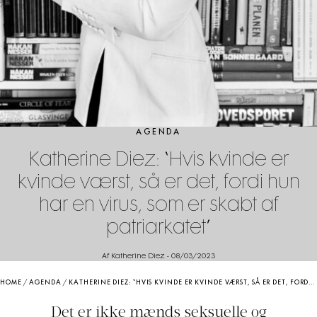
AGENDA
Katherine Diez: “Hvis kvinde er
kvinde værst, så er det, fordi hun
har en virus, som er skabt af
patriarkatet”
Af Katherine Diez
-
08/03/2023
HOME
/
AGENDA
/
KATHERINE DIEZ: “HVIS KVINDE ER KVINDE VÆRST, SÅ ER DET, FORDI HUN HAR EN VIRUS, SOM ER SKABT AF PATRIARKATET”
Det er ikke mænds seksuelle og