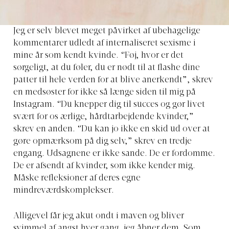
Jeg er selv blevet meget påvirket af ubehagelige
kommentarer udledt af internaliseret sexisme i
mine år som kendt kvinde. “Føj, hvor er det
sørgeligt, at du føler, du er nødt til at flashe dine
patter til hele verden for at blive anerkendt”, skrev
en medsøster for ikke så længe siden til mig på
Instagram. “Du knepper dig til succes og gør livet
svært for os ærlige, hårdtarbejdende kvinder,”
skrev en anden. “Du kan jo ikke en skid ud over at
gøre opmærksom på dig selv,” skrev en tredje
engang. Udsagnene er ikke sande. De er fordomme.
De er afsendt af kvinder, som ikke kender mig.
Måske refleksioner af deres egne
mindreværdskomplekser.
Alligevel får jeg akut ondt i maven og bliver
svimmel af angst hver gang, jeg åbner dem. Som