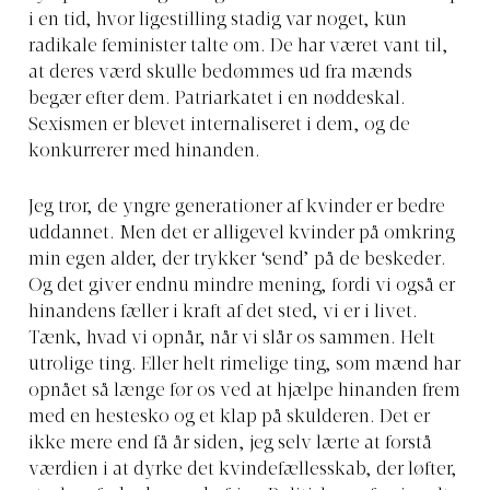
i en tid, hvor ligestilling stadig var noget, kun
radikale feminister talte om. De har været vant til,
at deres værd skulle bedømmes ud fra mænds
begær efter dem. Patriarkatet i en nøddeskal.
Sexismen er blevet internaliseret i dem, og de
konkurrerer med hinanden.
Jeg tror, de yngre generationer af kvinder er bedre
uddannet. Men det er alligevel kvinder på omkring
min egen alder, der trykker ‘send’ på de beskeder.
Og det giver endnu mindre mening, fordi vi også er
hinandens fæller i kraft af det sted, vi er i livet.
Tænk, hvad vi opnår, når vi slår os sammen. Helt
utrolige ting. Eller helt rimelige ting, som mænd har
opnået så længe før os ved at hjælpe hinanden frem
med en hestesko og et klap på skulderen. Det er
ikke mere end få år siden, jeg selv lærte at forstå
værdien i at dyrke det kvindefællesskab, der løfter,