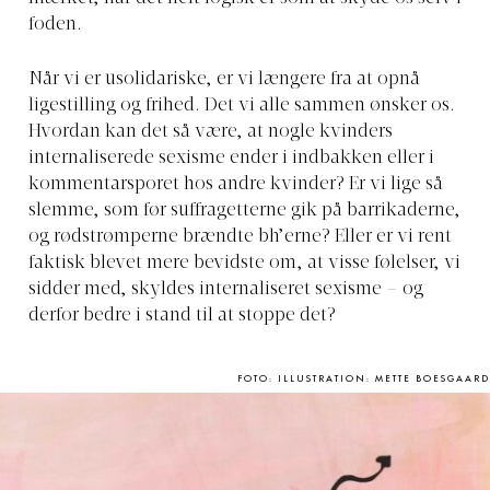
foden.
Når vi er usolidariske, er vi længere fra at opnå
ligestilling og frihed. Det vi alle sammen ønsker os.
Hvordan kan det så være, at nogle kvinders
internaliserede sexisme ender i indbakken eller i
kommentarsporet hos andre kvinder? Er vi lige så
slemme, som før suffragetterne gik på barrikaderne,
og rødstrømperne brændte bh’erne? Eller er vi rent
faktisk blevet mere bevidste om, at visse følelser, vi
sidder med, skyldes internaliseret sexisme – og
derfor bedre i stand til at stoppe det?
FOTO: ILLUSTRATION: METTE BOESGAARD