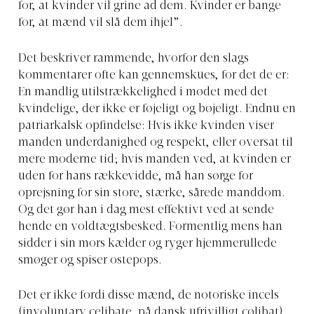
for, at kvinder vil grine ad dem. Kvinder er bange
for, at mænd vil slå dem ihjel”.
Det beskriver rammende, hvorfor den slags
kommentarer ofte kan gennemskues, for det de er:
En mandlig utilstrækkelighed i mødet med det
kvindelige, der ikke er føjeligt og bøjeligt. Endnu en
patriarkalsk opfindelse: Hvis ikke kvinden viser
manden underdanighed og respekt, eller oversat til
mere moderne tid; hvis manden ved, at kvinden er
uden for hans rækkevidde, må han sørge for
oprejsning for sin store, stærke, sårede manddom.
Og det gør han i dag mest effektivt ved at sende
hende en voldtægtsbesked. Formentlig mens han
sidder i sin mors kælder og ryger hjemmerullede
smøger og spiser ostepops.
Det er ikke fordi disse mænd, de notoriske incels
(involuntary celibate, på dansk ufrivilligt cølibat),