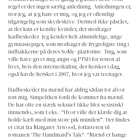
regel er der ingen særlig anledning. Anledningen er,
tror jeg, at jeg bare er mig, og jeg er offentligt
tilgængelig som skydeskive. Dermed ikke påstået,
at det kun er kendte kvinder, der modtager
hadbeskeder. Jeg kender helt almindelige, unge
gymnasiepiger, som modtager de frygteligste ting i
indbakkerne på deres SoMe-platforme. Ting, som
ville have givet mig angst og PTSD for resten af
livet, hvis den internetkultur, der hersker i dag,
også havde hersket i 2007, hvor jeg var teenager.
Hadbeskeder fra mænd har aldrig sådan for alvor
rørt mig. Simpelthen fordi de kommer fra mænd.
De har ofte en stærk seksuel (ikke blot sexistisk)
innuendo, som f.eks.: “Hvor ville det klæde dig at
holde kæft med min store pik munden”. Der findes
et citat fra Margaret Atwood, forfatteren til
romanen ‘The Handmaid’s Tale’: “Mænd er bange