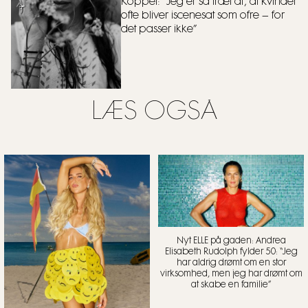
Koppel: “Jeg er så træt af, at kvinder
ofte bliver iscenesat som ofre – for
det passer ikke”
LÆS OGSÅ
Nyt ELLE på gaden: Andrea
Elisabeth Rudolph fylder 50: “Jeg
har aldrig drømt om en stor
virksomhed, men jeg har drømt om
at skabe en familie”