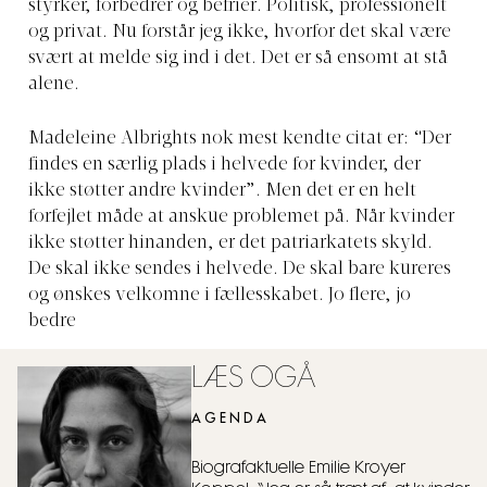
styrker, forbedrer og befrier. Politisk, professionelt
og privat. Nu forstår jeg ikke, hvorfor det skal være
svært at melde sig ind i det. Det er så ensomt at stå
alene.
Madeleine Albrights nok mest kendte citat er: “Der
findes en særlig plads i helvede for kvinder, der
ikke støtter andre kvinder”. Men det er en helt
forfejlet måde at anskue problemet på. Når kvinder
ikke støtter hinanden, er det patriarkatets skyld.
De skal ikke sendes i helvede. De skal bare kureres
og ønskes velkomne i fællesskabet. Jo flere, jo
bedre
LÆS OGÅ
AGENDA
Biografaktuelle Emilie Kroyer